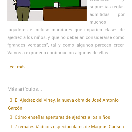
supuestas reglas
admitidas por
muchos
jugadores e incluso monitores que imparten clases de
ajedrez a los niños, y que no deberían considerarse como
“grandes verdades”, tal y como algunos parecen creer.
Vamos a exponer a continuación algunas de ellas.
Leer más...
Más artículos...
El Ajedrez del Virrey, la nueva obra de José Antonio
Garzón
Cómo enseñar aperturas de ajedrez a los niños
7 remates tácticos espectaculares de Magnus Carlsen