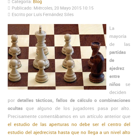
Categoría:
Blog
Publicado: Miércoles, 20 Mayo 2015 10:15
Escrito por Luís Fernández Siles
La
mayoría
de las
partidas
de
ajedrez
entre
niños
se
deciden
por
detalles tácticos, fallos de cálculo o combinaciones
ocultas
que alguno de los jugadores pasa por alto.
Precisamente comentábamos en un artículo anterior que
el estudio de las aperturas no debe ser el centro del
estudio del ajedrecista hasta que no llega a un nivel alto