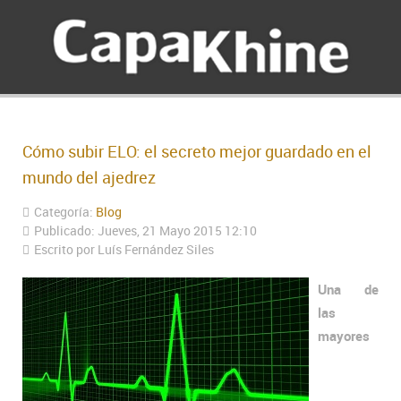
Cómo subir ELO: el secreto mejor guardado en el
mundo del ajedrez
Categoría:
Blog
Publicado: Jueves, 21 Mayo 2015 12:10
Escrito por Luís Fernández Siles
Una de
las
mayores