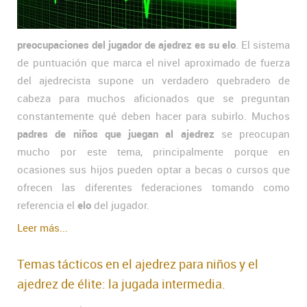
preocupaciones del jugador de ajedrez es su elo
. El sistema
de puntuación que marca el nivel aproximado de fuerza
del ajedrecista supone un verdadero quebradero de
cabeza para muchos aficionados que se preguntan
constantemente qué deben hacer para subirlo. Muchos
padres de niños que juegan al ajedrez
se preocupan
mucho por este tema, principalmente porque en
ocasiones sus hijos pueden optar a becas o cursos que
ofrecen las diferentes federaciones tomando como
referencia el
elo
del jugador.
Leer más...
Temas tácticos en el ajedrez para niños y el
ajedrez de élite: la jugada intermedia.