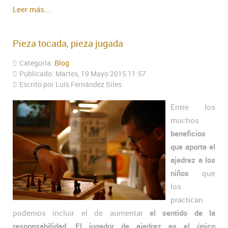
Leer más...
Pieza tocada, pieza jugada
Categoría:
Blog
Publicado: Martes, 19 Mayo 2015 11:57
Escrito por Luís Fernández Siles
Entre los
muchos
beneficios
que aporta el
ajedrez a los
niños
que
los
practican
podemos incluir el de aumentar
el sentido de la
responsabilidad
.
El jugador de ajedrez es el único