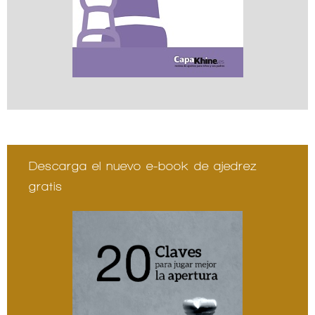
Descarga el nuevo e-book de ajedrez
gratis