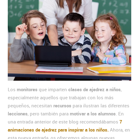
Los
monitores
que imparten
clases de ajedrez a niños
,
especialmente aquellos que trabajan con los más
pequeños, necesitan
recursos
para ilustran las diferentes
lecciones
, pero también para
motivar a los alumnos
. En
una entrada anterior de este blog recomendábamos
7
animaciones de ajedrez para inspirar a los niños.
Ahora, en
esta nueva entrada, os ofrecemos algunas nuevas.