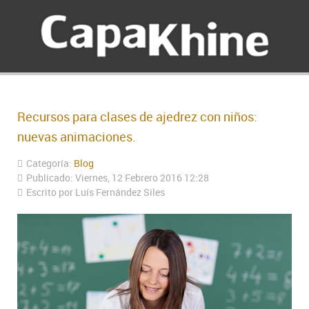
Recursos para clases de ajedrez con niños:
nuevas animaciones.
Categoría:
Blog
Publicado: Viernes, 12 Febrero 2016 12:28
Escrito por Luís Fernández Siles