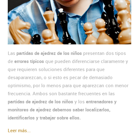
Las
partidas de ajedrez de los niños
presentan dos tipos
de
errores típicos
que pueden diferenciarse claramente y
que requieren soluciones diferentes para que
desapararezcan, o si esto es pecar de demasiado
optimismo, por lo menos para que aparezcan con menor
frecuencia. Ambos son bastante frecuentes en las
partidas de ajedrez de los niños
y los
entrenadores y
monitores de ajedrez debemos saber localizarlos,
identificarlos y trabajar sobre ellos.
Leer más...