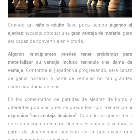
Cuando un
niño o adulto
lleva poco tiempo
jugando al
ajedrez
necesita obtener una
gran ventaja de material
para
ser capaz de convertirla en victoria.
Algunos principiantes pueden tener problemas para
materializar su ventaja incluso teniendo una dama de
ventaja
. Conforme el jugador va progresando, será capaz
de ganar partidas a partir de ventajas no tan grandes
como una dama de más.
En los comentarios de partidas de ajedrez de libros y
diferentes publicaciones se puede leer con frecuencia
la
expresión "con ventaja decisiva"
. Con ello se quiere decir
que con juego correcto no debería escaparse la victoria, a
partir de determinada posición en la que existe una
ventaja material o posicional.