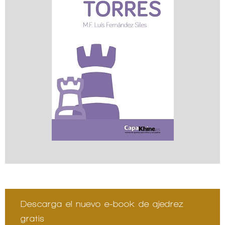
Descarga el nuevo e-book de ajedrez
gratis