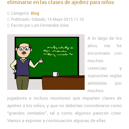
eliminarse en las clases de ajedrez para niños
Categoría:
Blog
Publicado: Sábado, 16 Mayo 2015 11:32
Escrito por Luís Fernández Siles
A lo largo de los
años me he
encontrado con
muchas
creencias y
supuestas reglas
admitidas por
muchos
jugadores e incluso monitores que imparten clases de
ajedrez a los niños, y que no deberían considerarse como
“grandes verdades”, tal y como algunos parecen creer.
Vamos a exponer a continuación algunas de ellas.