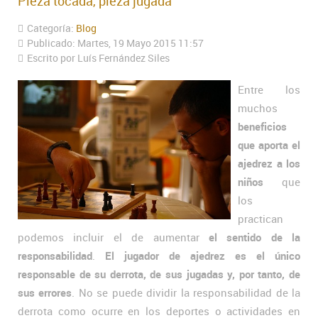
Pieza tocada, pieza jugada
Categoría:
Blog
Publicado: Martes, 19 Mayo 2015 11:57
Escrito por Luís Fernández Siles
Entre los
muchos
beneficios
que aporta el
ajedrez a los
niños
que
los
practican
podemos incluir el de aumentar
el sentido de la
responsabilidad
.
El jugador de ajedrez es el único
responsable de su derrota, de sus jugadas y, por tanto, de
sus errores
. No se puede dividir la responsabilidad de la
derrota como ocurre en los deportes o actividades en