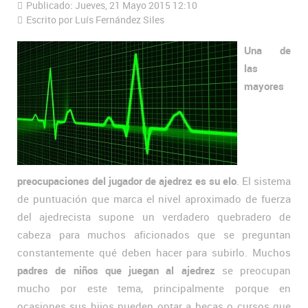
Publicado: Jueves, 21 Mayo 2015 12:10
Escrito por Luís Fernández Siles
Una de
las
mayores
preocupaciones del jugador de ajedrez es su elo
. El sistema
de puntuación que marca el nivel aproximado de fuerza
del ajedrecista supone un verdadero quebradero de
cabeza para muchos aficionados que se preguntan
constantemente qué deben hacer para subirlo. Muchos
padres de niños que juegan al ajedrez
se preocupan
mucho por este tema, principalmente porque en
ocasiones sus hijos pueden optar a becas o cursos que