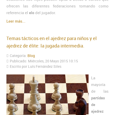
ofrecen las diferentes federaciones tomando como
referencia el
elo
del jugador.
Leer más...
Temas tácticos en el ajedrez para niños y el
ajedrez de élite: la jugada intermedia.
Categoría:
Blog
Publicado: Miércoles, 20 Mayo 2015 10:15
Escrito por Luís Fernández Siles
La
mayoría
de las
partidas
de
ajedrez