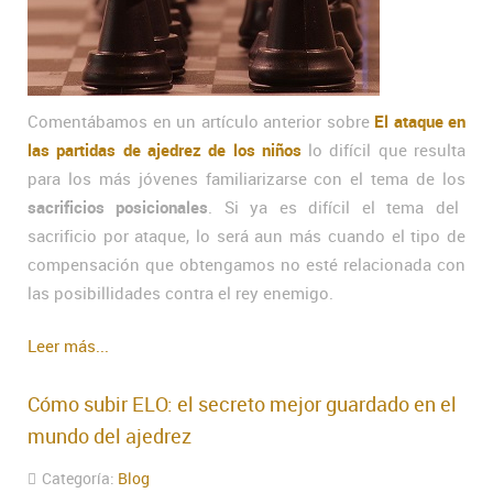
Comentábamos en un artículo anterior sobre
El ataque en
las partidas de ajedrez de los niños
lo difícil que resulta
para los más jóvenes familiarizarse con el tema de los
sacrificios posicionales
. Si ya es difícil el tema del
sacrificio por ataque, lo será aun más cuando el tipo de
compensación que obtengamos no esté relacionada con
las posibillidades contra el rey enemigo.
Leer más...
Cómo subir ELO: el secreto mejor guardado en el
mundo del ajedrez
Categoría:
Blog