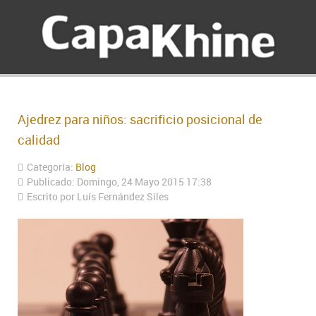
Ajedrez para niños: sacrificio posicional de
calidad
Categoría:
Blog
Publicado: Domingo, 24 Mayo 2015 17:38
Escrito por Luís Fernández Siles