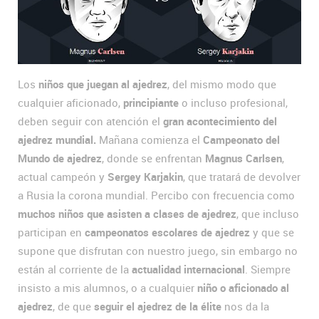
Los
niños que juegan al ajedrez
, del mismo modo que
cualquier aficionado,
principiante
o incluso profesional,
deben seguir con atención el
gran acontecimiento del
ajedrez mundial.
Mañana comienza el
Campeonato del
Mundo de ajedrez
, donde se enfrentan
Magnus Carlsen
,
actual campeón y
Sergey Karjakin
, que tratará de devolver
a Rusia la corona mundial. Percibo con frecuencia como
muchos niños que asisten a clases de ajedrez
, que incluso
participan en
campeonatos escolares de ajedrez
y que se
supone que disfrutan con nuestro juego, sin embargo no
están al corriente de la
actualidad internacional
. Siempre
insisto a mis alumnos, o a cualquier
niño o aficionado al
ajedrez
, de que
seguir el ajedrez de la élite
nos da la