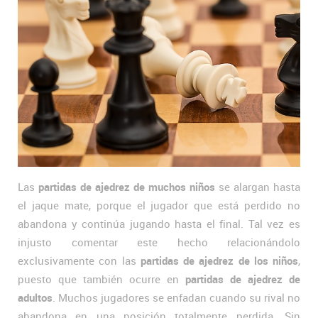
Las
partidas de ajedrez de muchos niños
se alargan hasta
el jaque mate, porque el jugador que está perdido no
abandona y continúa jugando hasta el final. Tal vez es
injusto comentar este hecho relacionándolo
exclusivamente con las
partidas de ajedrez de los niños
,
puesto que también ocurre en
partidas de ajedrez de
adultos
. Muchos jugadores se enfadan cuando su rival no
abandona en una posición totalmente perdida. Sin