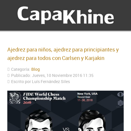
Ajedrez para niños, ajedrez para principiantes y
ajedrez para todos con Carlsen y Karjakin
Categoría:
Blog
Publicado: Jueves, 10 Noviembre 2016 11:35
Escrito por Luís Fernández Siles