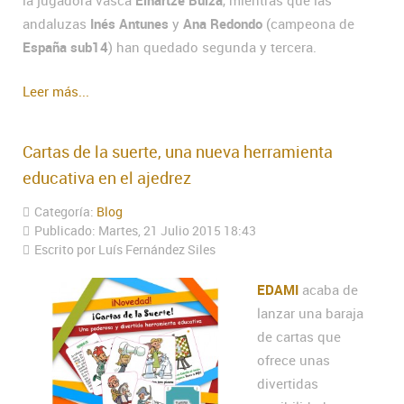
la jugadora vasca
Eihartze Buiza
, mientras que las
andaluzas
Inés Antunes
y
Ana Redondo
(campeona de
España sub14
) han quedado segunda y tercera.
Leer más...
Cartas de la suerte, una nueva herramienta
educativa en el ajedrez
Categoría:
Blog
Publicado: Martes, 21 Julio 2015 18:43
Escrito por Luís Fernández Siles
EDAMI
acaba de
lanzar una baraja
de cartas que
ofrece unas
divertidas