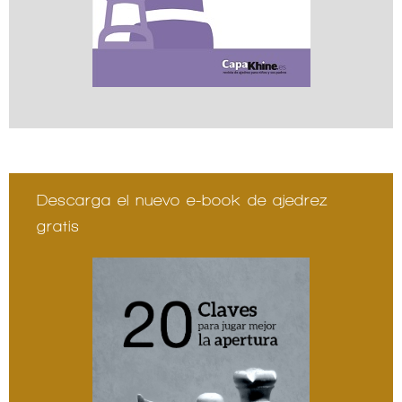
Descarga el nuevo e-book de ajedrez
gratis