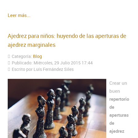
Leer más...
Ajedrez para niños: huyendo de las aperturas de
ajedrez marginales
Categoría:
Blog
Publicado: Miércoles, 29 Julio 2015 17:44
Escrito por Luís Fernández Siles
Crear un
buen
repertorio
de
aperturas
de
ajedrez