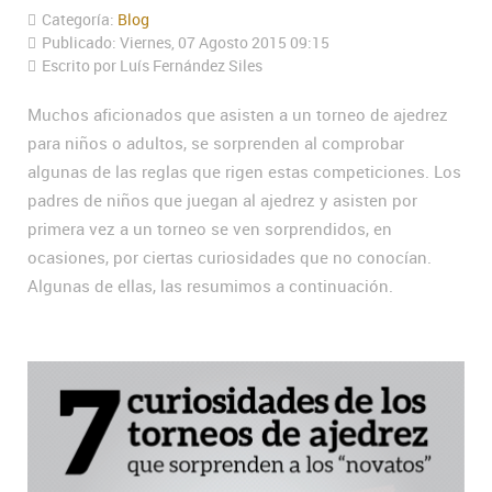
Categoría:
Blog
Publicado: Viernes, 07 Agosto 2015 09:15
Escrito por Luís Fernández Siles
Muchos aficionados que asisten a un torneo de ajedrez
para niños o adultos, se sorprenden al comprobar
algunas de las reglas que rigen estas competiciones. Los
padres de niños que juegan al ajedrez y asisten por
primera vez a un torneo se ven sorprendidos, en
ocasiones, por ciertas curiosidades que no conocían.
Algunas de ellas, las resumimos a continuación.