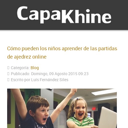
Cómo pueden los niños aprender de las partidas
de ajedrez online
Categoría:
Blog
Publicado: Domingo, 09 Agosto 2015 09:23
Escrito por Luís Fernández Siles