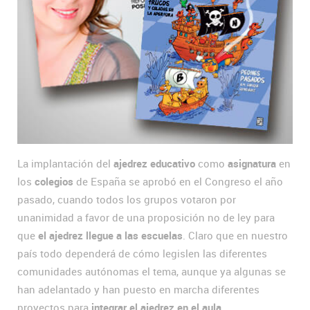
La implantación del
ajedrez educativo
como
asignatura
en
los
colegios
de España se aprobó en el Congreso el año
pasado, cuando todos los grupos votaron por
unanimidad a favor de una proposición no de ley para
que
el ajedrez llegue a las escuelas
. Claro que en nuestro
país todo dependerá de cómo legislen las diferentes
comunidades autónomas el tema, aunque ya algunas se
han adelantado y han puesto en marcha diferentes
proyectos para
integrar el ajedrez en el aula.