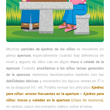
Muchas
partidas de ajedrez de los niños
se resuelven en
plena
apertura
, especialmente cuando hay diferencia de
nivel y alguno de ellos cae en algún
truco o celada de la
apertura
. Cuando
enseñamos a los niños temas generales
de la apertura
, debemos familiarizarlos también con las
debilidades básicas
y mostrarles los típicos temas en f7 o
en la diagonal h5 - e8. Podéis revisar los artículos
Ajedrez
para niños: errores frecuentes en la apertura
o
Ajedrez para
niños: trucos y celadas en la apertura
(clase de muestra)
,
en ambos casos encontraréis vídeos sobre el tema.