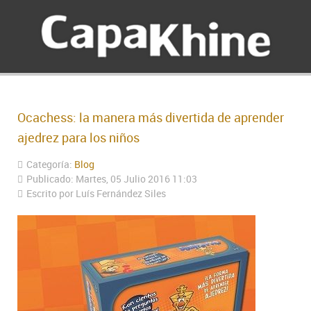
Ocachess: la manera más divertida de aprender
ajedrez para los niños
Categoría:
Blog
Publicado: Martes, 05 Julio 2016 11:03
Escrito por Luís Fernández Siles