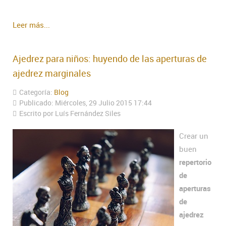
Leer más...
Ajedrez para niños: huyendo de las aperturas de
ajedrez marginales
Categoría:
Blog
Publicado: Miércoles, 29 Julio 2015 17:44
Escrito por Luís Fernández Siles
Crear un
buen
repertorio
de
aperturas
de
ajedrez