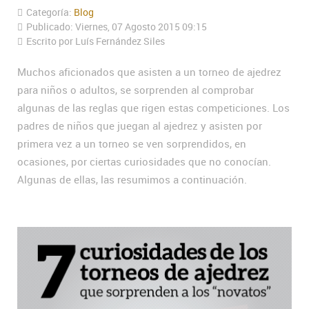
Categoría:
Blog
Publicado: Viernes, 07 Agosto 2015 09:15
Escrito por Luís Fernández Siles
Muchos aficionados que asisten a un torneo de ajedrez
para niños o adultos, se sorprenden al comprobar
algunas de las reglas que rigen estas competiciones. Los
padres de niños que juegan al ajedrez y asisten por
primera vez a un torneo se ven sorprendidos, en
ocasiones, por ciertas curiosidades que no conocían.
Algunas de ellas, las resumimos a continuación.