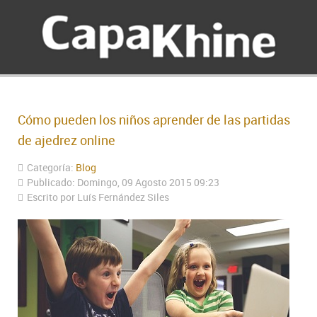
Cómo pueden los niños aprender de las partidas
de ajedrez online
Categoría:
Blog
Publicado: Domingo, 09 Agosto 2015 09:23
Escrito por Luís Fernández Siles