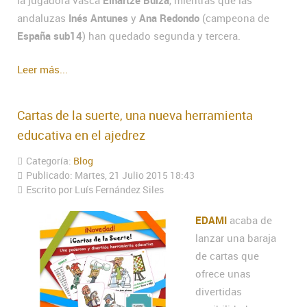
la jugadora vasca
Eihartze Buiza
, mientras que las
andaluzas
Inés Antunes
y
Ana Redondo
(campeona de
España sub14
) han quedado segunda y tercera.
Leer más...
Cartas de la suerte, una nueva herramienta
educativa en el ajedrez
Categoría:
Blog
Publicado: Martes, 21 Julio 2015 18:43
Escrito por Luís Fernández Siles
EDAMI
acaba de
lanzar una baraja
de cartas que
ofrece unas
divertidas