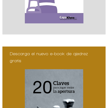
Descarga el nuevo e-book de ajedrez
gratis