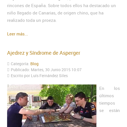
rincones de España. Sobre todos ellos ha destacado un
niño llegado de Canarias, de origen chino, que ha
realizado toda un proeza.
Leer más...
Ajedrez y Síndrome de Asperger
Categoría:
Blog
Publicado: Martes, 30 Junio 2015 10:07
Escrito por Luís Fernández Siles
En los
últimos
tiempos
se están