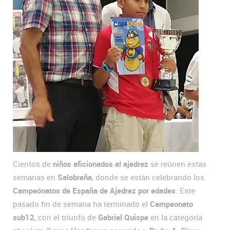
Cientos de
niños aficionados al ajedrez
se reúnen estas
semanas en
Salobreña
, donde se están celebrando los
Campeónatos de España de Ajedrez
por edades
. Este
pasado fin de semana ha terminado el
Campeonato
sub12
, con el triunfo de
Gabriel Quispe
en la categoría