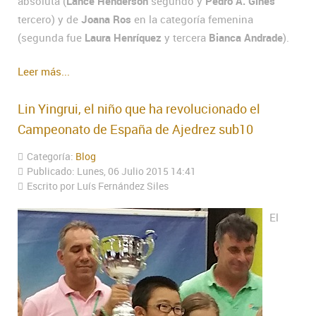
absoluta (
Lance Henderson
segundo y
Pedro A. Gines
tercero) y de
Joana Ros
en la categoría femenina
(segunda fue
Laura Henríquez
y tercera
Bianca Andrade
).
Leer más...
Lin Yingrui, el niño que ha revolucionado el
Campeonato de España de Ajedrez sub10
Categoría:
Blog
Publicado: Lunes, 06 Julio 2015 14:41
Escrito por Luís Fernández Siles
El