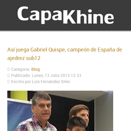
Así juega Gabriel Quispe, campeón de España de
ajedrez sub12
Categoría:
Blog
Publicado: Lunes, 13 Julio 2015 12:33
Escrito por Luís Fernández Siles