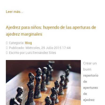
Leer más...
Ajedrez para niños: huyendo de las aperturas de
ajedrez marginales
Categoría:
Blog
Publicado: Miércoles, 29 Julio 2015 17:44
Escrito por Luís Fernández Siles
Crear un
buen
repertorio
de
aperturas
de
ajedrez