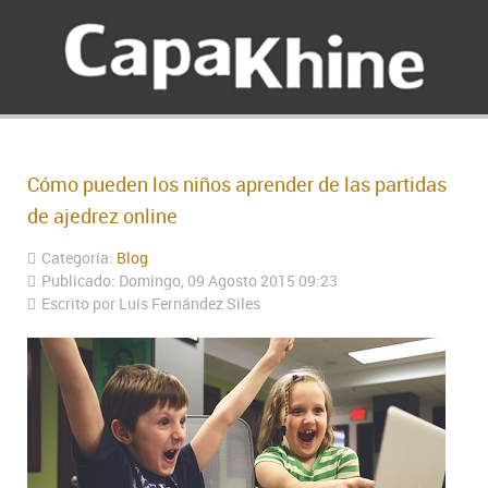
Cómo pueden los niños aprender de las partidas
de ajedrez online
Categoría:
Blog
Publicado: Domingo, 09 Agosto 2015 09:23
Escrito por Luís Fernández Siles