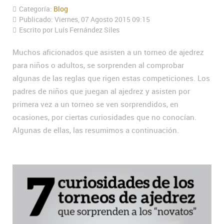
Categoría:
Blog
Publicado: Viernes, 07 Agosto 2015 09:15
Escrito por Luís Fernández Siles
Muchos aficionados que asisten a un torneo de ajedrez
para niños o adultos, se sorprenden al comprobar
algunas de las reglas que rigen estas competiciones. Los
padres de niños que juegan al ajedrez y asisten por
primera vez a un torneo se ven sorprendidos, en
ocasiones, por ciertas curiosidades que no conocían.
Algunas de ellas, las resumimos a continuación.