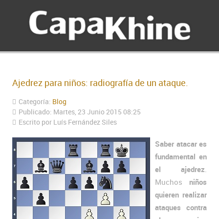
Ajedrez para niños: radiografía de un ataque.
Categoría:
Blog
Publicado: Martes, 23 Junio 2015 08:25
Escrito por Luís Fernández Siles
Saber atacar es
fundamental en
el ajedrez
.
Muchos
niños
quieren realizar
ataques contra