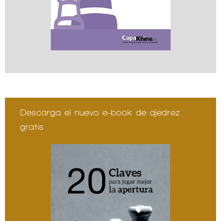
Descarga el nuevo e-book de ajedrez
gratis