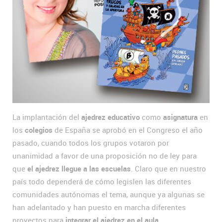
La implantación del
ajedrez educativo
como
asignatura
en
los
colegios
de España se aprobó en el Congreso el año
pasado, cuando todos los grupos votaron por
unanimidad a favor de una proposición no de ley para
que
el ajedrez llegue a las escuelas
. Claro que en nuestro
país todo dependerá de cómo legislen las diferentes
comunidades autónomas el tema, aunque ya algunas se
han adelantado y han puesto en marcha diferentes
proyectos para
integrar el ajedrez en el aula.