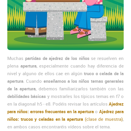
Muchas
partidas de ajedrez de los niños
se resuelven en
plena
apertura
, especialmente cuando hay diferencia de
nivel y alguno de ellos cae en algún
truco o celada de la
apertura
. Cuando
enseñamos a los niños temas generales
de la apertura
, debemos familiarizarlos también con las
debilidades básicas
y mostrarles los típicos temas en f7 o
en la diagonal h5 - e8. Podéis revisar los artículos
Ajedrez
para niños: errores frecuentes en la apertura
o
Ajedrez para
niños: trucos y celadas en la apertura
(clase de muestra)
,
en ambos casos encontraréis vídeos sobre el tema.