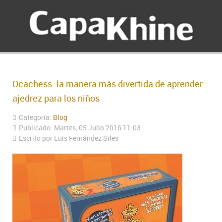
Ocachess: la manera más divertida de aprender
ajedrez para los niños
Categoría:
Blog
Publicado: Martes, 05 Julio 2016 11:03
Escrito por Luís Fernández Siles