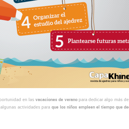
portunidad en las
vacaciones de verano
para dedicar algo más de
s algunas actividades para
que los niños empleen el tiempo que de