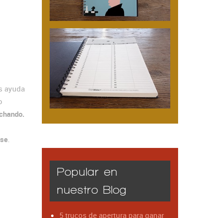
s ayuda
o
uchando.
rse
.
Popular en
nuestro Blog
5 trucos de apertura para ganar