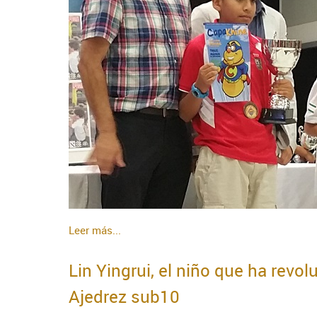
Leer más...
Lin Yingrui, el niño que ha rev
Ajedrez sub10