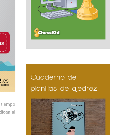
Cuaderno de
planillas de ajedrez
 tiempo
dican al