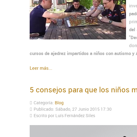
inv
pad
pri
del
"Des
don
cursos de ajedrez impartidos a niños con autismo y
Leer más...
5 consejos para que los niños m
Categoría:
Blog
Publicado: Sábado, 27 Junio 2015 17:30
Escrito por Luís Fernández Siles