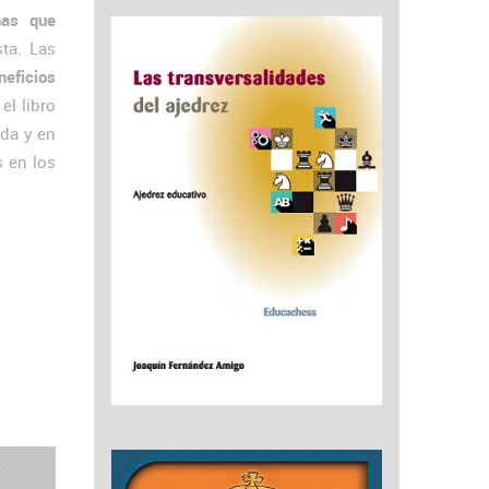
nas que
ta. Las
neficios
el libro
da y en
s en los