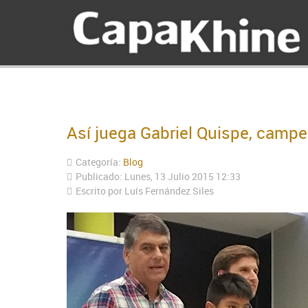
Así juega Gabriel Quispe, camp
Categoría:
Blog
Publicado: Lunes, 13 Julio 2015 12:33
Escrito por Luís Fernández Siles