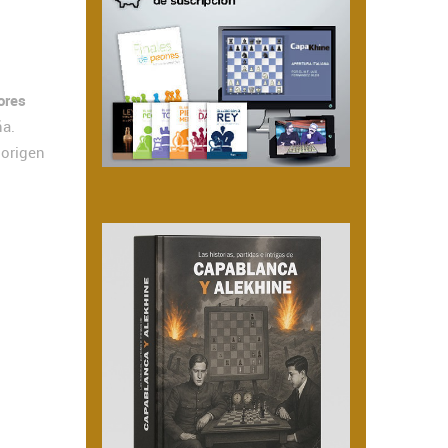
ores
ña.
 origen