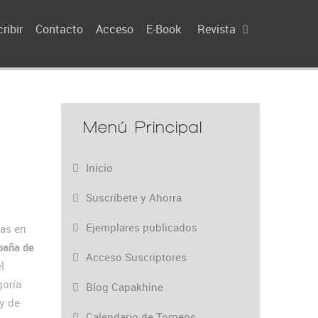
ribir
Contacto
Acceso
E-Book
Revista
Menú Principal
Inicio
Suscríbete y Ahorra
Ejemplares publicados
as en
paña de
Acceso Suscriptores
l
goría
Blog Capakhine
 y de
Calendario de Torneos