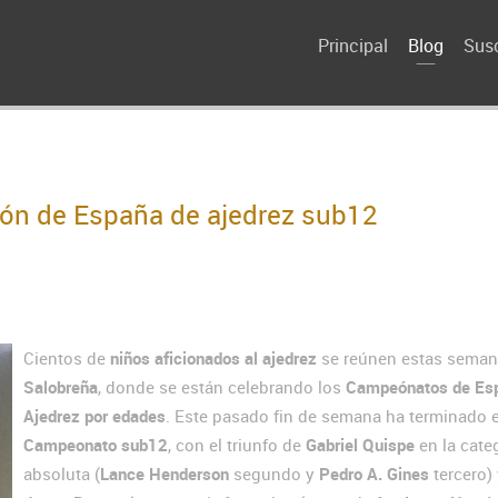
Principal
Blog
Susc
eón de España de ajedrez sub12
Cientos de
niños aficionados al ajedrez
se reúnen estas seman
Salobreña
, donde se están celebrando los
Campeónatos de Es
Ajedrez
por edades
. Este pasado fin de semana ha terminado e
Campeonato sub12
, con el triunfo de
Gabriel Quispe
en la cate
absoluta (
Lance Henderson
segundo y
Pedro A. Gines
tercero)