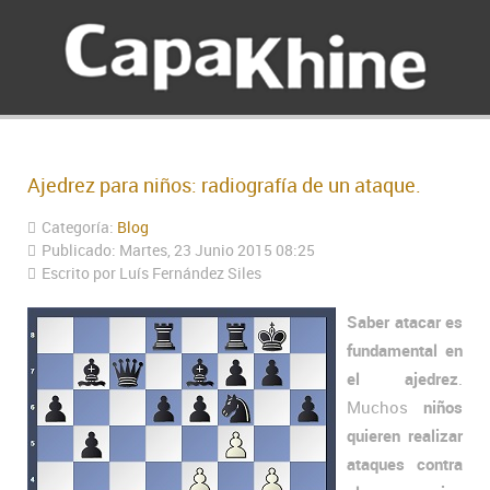
Ajedrez para niños: radiografía de un ataque.
Categoría:
Blog
Publicado: Martes, 23 Junio 2015 08:25
Escrito por Luís Fernández Siles
Saber atacar es
fundamental en
el ajedrez
.
Muchos
niños
quieren realizar
ataques contra