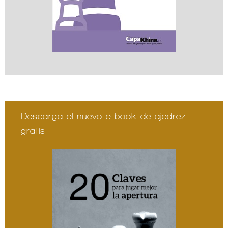
Descarga el nuevo e-book de ajedrez
gratis