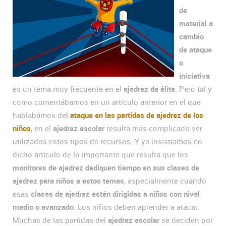
de
material a
cambio
de ataque
o
iniciativa
es un tema muy frecuente en el
ajedrez de élite
. Pero tal y
como comentábamos en un artículo anterior en el que
hablabámos del
ataque en las partidas de ajedrez de los
niños
, en el
ajedrez escolar
resulta más complicado ver
utilizados estos tipos de recursos. Y ya insistíamos en
dicho artículo de lo importante que resulta que los
monitores de ajedrez dediquen tiempo en sus clases de
ajedrez para niños a estos temas
, especialmente cuando
esas
clases de ajedrez estén dirigidas a niños con nivel
medio o avanzado
. Los niños deben aprender a atacar.
Muchas de las partidas del
ajedrez escolar
se deciden por