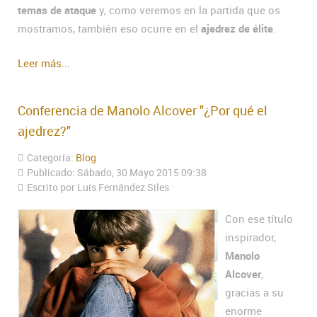
temas de ataque
y, como veremos en la partida que os
mostramos, también eso ocurre en el
ajedrez de élite
.
Leer más...
Conferencia de Manolo Alcover "¿Por qué el
ajedrez?"
Categoría:
Blog
Publicado: Sábado, 30 Mayo 2015 09:38
Escrito por Luís Fernández Siles
Con ese título
inspirador,
Manolo
Alcover
,
gracias a su
enorme