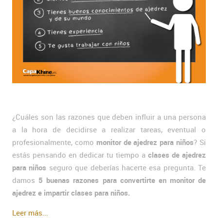
¿Cuáles son las razones que deben influir a una persona
a la hora de decidirse a realizar tareas, eventual o
profesionalmente, como
monitor de ajedrez para niños
? Si
estás pensando en dedicar tu tiempo a
clases de ajedrez
para niños
seguro que deberías hacerte esa pregunta. Te
damos
5 buenas razones para convertirte en monitor de
ajedrez e impartir clases para niños.
Leer más...