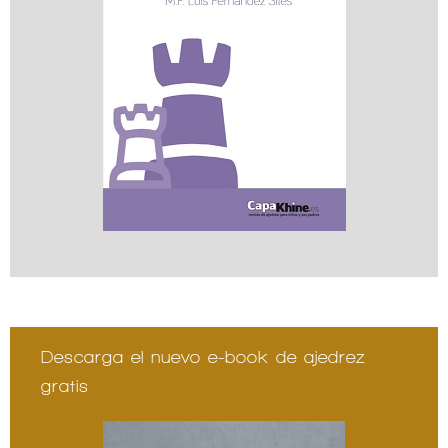
Descarga el nuevo e-book de ajedrez
gratis