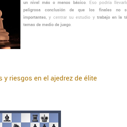
un nivel más o menos básico
. Eso podría llevarl
peligrosa conclusión de que los finales no 
importantes
, y centrar su estudio y
trabajo en la t
temas de medio de juego
.
s y riesgos en el ajedrez de élite