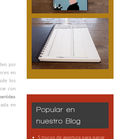
den por
eces en
sde los
rar con
artidas
nada en
Popular en
nuestro Blog
5 trucos de apertura para ganar