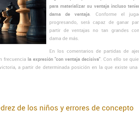
para materializar su ventaja incluso teni
dama de ventaja
. Conforme el juga
progresando, será capaz de ganar par
partir de ventajas no tan grandes c
dama de más.
En los comentarios de partidas de aje
n frecuencia
la expresión "con ventaja decisiva"
. Con ello se quie
ictoria, a partir de determinada posición en la que existe una
edrez de los niños y errores de concepto