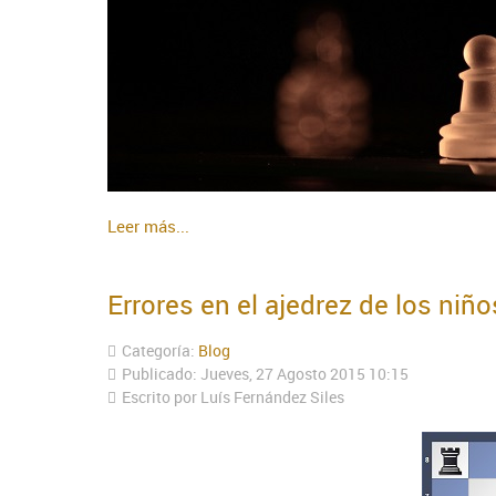
Leer más...
Errores en el ajedrez de los niño
Categoría:
Blog
Publicado: Jueves, 27 Agosto 2015 10:15
Escrito por Luís Fernández Siles