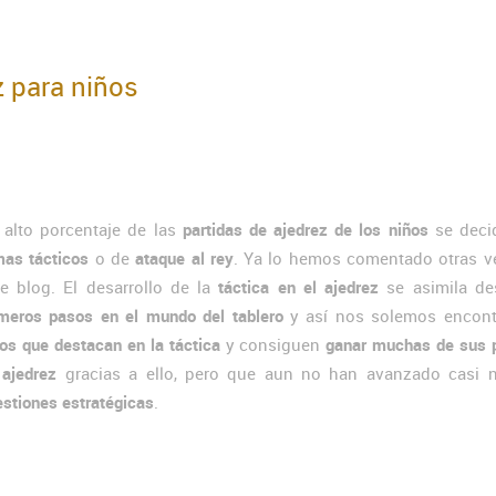
z para niños
 alto porcentaje de las
partidas de ajedrez de los niños
se deci
mas tácticos
o de
ataque al rey
. Ya lo hemos comentado otras v
te blog. El desarrollo de la
táctica en el ajedrez
se asimila de
imeros pasos en el mundo del tablero
y así nos solemos encont
os que destacan en la táctica
y consiguen
ganar muchas de sus p
 ajedrez
gracias a ello, pero que aun no han avanzado casi 
stiones estratégicas
.