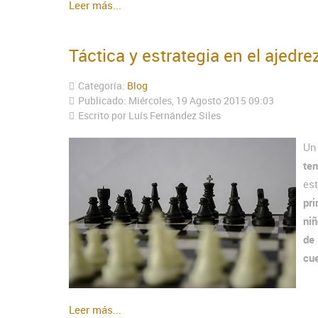
Leer más...
Táctica y estrategia en el ajedre
Categoría:
Blog
Publicado: Miércoles, 19 Agosto 2015 09:03
Escrito por Luís Fernández Siles
Un
te
es
pr
niñ
de
cue
Leer más...