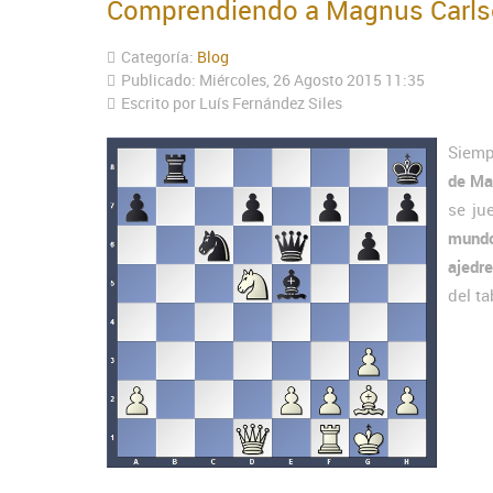
Comprendiendo a Magnus Carls
Categoría:
Blog
Publicado: Miércoles, 26 Agosto 2015 11:35
Escrito por Luís Fernández Siles
Siemp
de Ma
se ju
mund
ajedr
del t