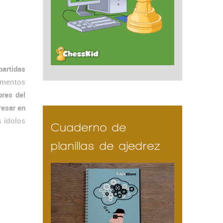
partidas
momentos
ores del
resar en
s ídolos
Cuaderno de
planillas de ajedrez