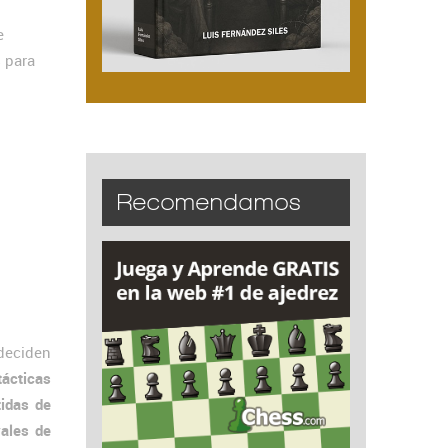
e
 para
Recomendamos
deciden
tácticas
tidas de
vales de