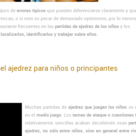
tipos de
errores típicos
que pueden diferenciarse claramente y qu
rezcan, o si esto es pecar de demasiado optimismo, por lo menos
astante frecuentes en las
partidas de ajedrez de los niños
y los
alizarlos, identificarlos y trabajar sobre ellos.
 el ajedrez para niños o principantes
Muchas partidas de
ajedrez que juegan los niños
se 
en el
medio juego
. Los
temas de ataque o cuestiones 
relativamente sencillas acaban decidiendo esas
par
ajedrez, no sólo entre niños, sino en general entre ri