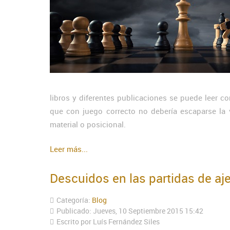
libros y diferentes publicaciones se puede leer co
que con juego correcto no debería escaparse la v
material o posicional.
Leer más...
Descuidos en las partidas de aj
Categoría:
Blog
Publicado: Jueves, 10 Septiembre 2015 15:42
Escrito por Luís Fernández Siles