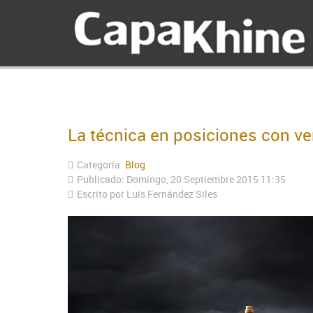
La técnica en posiciones con ve
Categoría:
Blog
Publicado: Domingo, 20 Septiembre 2015 11:35
Escrito por Luís Fernández Siles