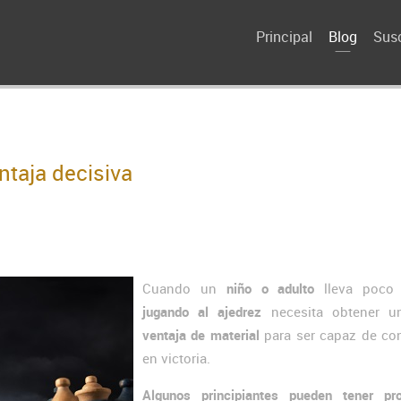
Principal
Blog
Susc
ntaja decisiva
Cuando un
niño o adulto
lleva poco 
jugando al ajedrez
necesita obtener 
ventaja de material
para ser capaz de con
en victoria.
Algunos principiantes pueden tener pr