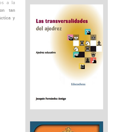
os a la
son tan
áctica y