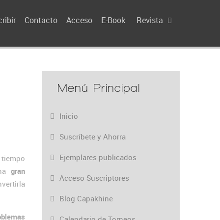
ribir
Contacto
Acceso
E-Book
Revista
Menú Principal
Inicio
Suscríbete y Ahorra
Ejemplares publicados
tiempo
una
gran
Acceso Suscriptores
vertirla
Blog Capakhine
oblemas
Calendario de Torneos