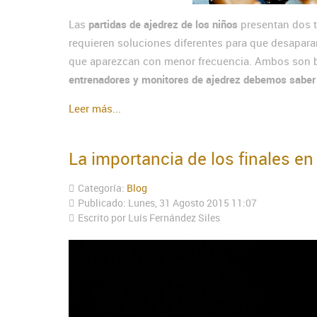
Las
partidas de ajedrez de los niños
presentan dos 
requieren soluciones diferentes para que desapara
que aparezcan con menor frecuencia. Ambos son b
entrenadores y monitores de ajedrez debemos saber loc
Leer más...
La importancia de los finales en
Categoría:
Blog
Publicado: Lunes, 31 Agosto 2015 11:07
Escrito por Luís Fernández Siles