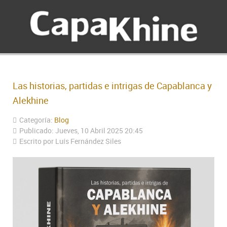
Las historias, partidas e intrigas de Capablanca y
Alekhine
Categoría:
Blog
Publicado: Jueves, 10 Abril 2025 20:45
Escrito por Luís Fernández Siles