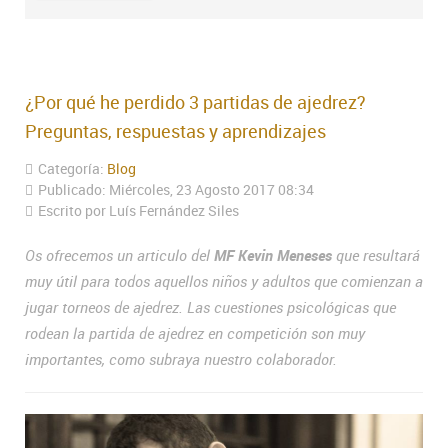
¿Por qué he perdido 3 partidas de ajedrez?
Preguntas, respuestas y aprendizajes
Categoría:
Blog
Publicado: Miércoles, 23 Agosto 2017 08:34
Escrito por Luís Fernández Siles
Os ofrecemos un articulo del
MF Kevin Meneses
que resultará
muy útil para todos aquellos niños y adultos que comienzan a
jugar torneos de ajedrez. Las cuestiones psicológicas que
rodean la partida de ajedrez en competición son muy
importantes, como subraya nuestro colaborador.