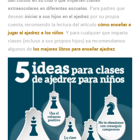
extraescolares en diferentes escuelas
. Para padres que
desean
iniciar a sus hijos en el ajedrez
por su propia
cuenta, recomiendo la lectura del artículo
cómo enseñar a
jugar al ajedrez a los niños
. Y para cualquier que imparta
clases (incluso a sus propios hijos) ya recomendamos
algunos de
los mejores libros para enseñar ajedrez
.