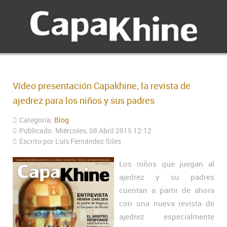
Vídeo presentación Capakhine, la revista de
ajedrez para los niños y sus padres
Categoría:
Blog
Publicado: Miércoles, 08 Abril 2015 12:12
Escrito por Luís Fernández Siles
Los niños que juegan al
ajedrez y su padres
cuentan a partir de ahora
con una nueva revista de
ajedrez especialmente