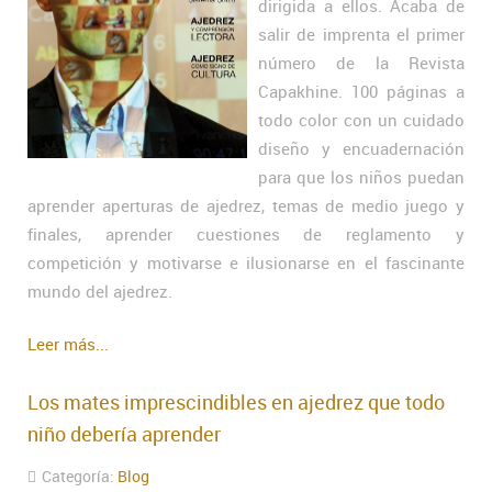
dirigida a ellos. Acaba de
salir de imprenta el primer
número de la Revista
Capakhine. 100 páginas a
todo color con un cuidado
diseño y encuadernación
para que los niños puedan
aprender aperturas de ajedrez, temas de medio juego y
finales, aprender cuestiones de reglamento y
competición y motivarse e ilusionarse en el fascinante
mundo del ajedrez.
Leer más...
Los mates imprescindibles en ajedrez que todo
niño debería aprender
Categoría:
Blog