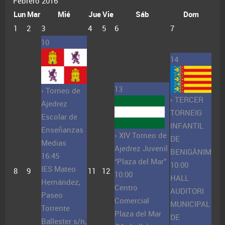
Febrero 2016
Lun
Mar
Mié
Jue
Vie
Sáb
Dom
1
2
3
4
5
6
7
10
14
13
› Torneo de
› TERCER
Ajedrez
TORNEIG
Escolar de
INFANTIL
Enseñanzas
› XIV Torneo de
DE
Medias
Ajedrez Juvenil
BENIGÀNIM
16:45
“Plaza del Mar”
10:00
IES Mateo
8
9
11
12
10:00
HALL
Hernández,
Centro
AUDITORI
Paseo
Comercial
MUNICIPAL
Torrente
Plaza del Mar
DE
Ballester s/n,