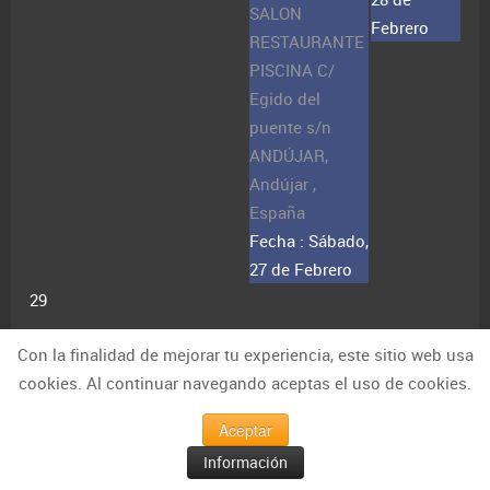
SALON
Febrero
RESTAURANTE
PISCINA C/
Egido del
puente s/n
ANDÚJAR,
Andújar ,
España
Fecha :
Sábado,
27 de Febrero
29
Con la finalidad de mejorar tu experiencia, este sitio web usa
cookies. Al continuar navegando aceptas el uso de cookies.
Aceptar
Información
Últimos contenidos