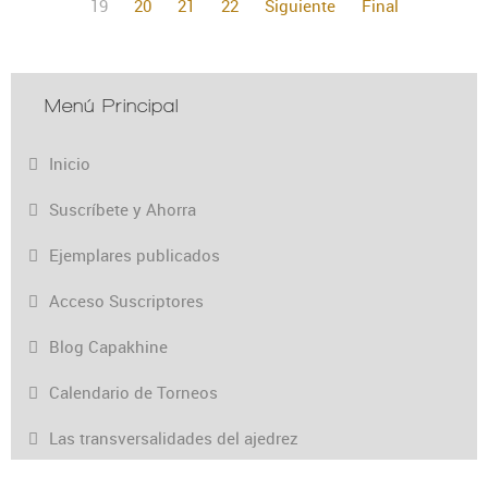
19
20
21
22
Siguiente
Final
Menú Principal
Inicio
Suscríbete y Ahorra
Ejemplares publicados
Acceso Suscriptores
Blog Capakhine
Calendario de Torneos
Las transversalidades del ajedrez