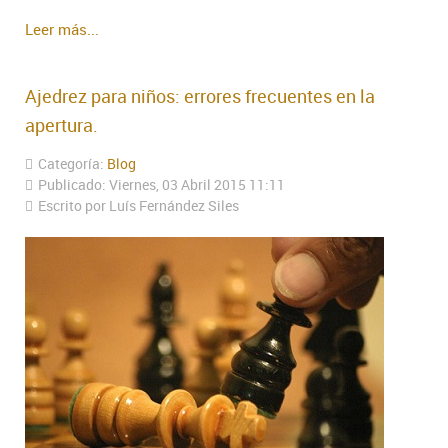
Leer más...
Ajedrez para niños: errores frecuentes en la
apertura.
Categoría:
Blog
Publicado: Viernes, 03 Abril 2015 11:11
Escrito por Luís Fernández Siles