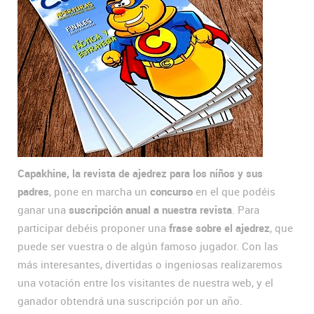
Capakhine, la revista de ajedrez para los niños y sus
padres
, pone en marcha un
concurso
en el que podéis
ganar una
suscripción anual a nuestra revista
. Para
participar debéis proponer una
frase sobre el ajedrez
, que
puede ser vuestra o de algún famoso jugador. Con las
más interesantes, divertidas o ingeniosas realizaremos
una votación entre los visitantes de nuestra web, y el
ganador obtendrá una suscripción por un año.