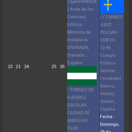
CajaGRANADA
( Avda de las
Ciencias)
› I TORNEO
Edificio
JUDIT
Memoría de
POLGAR -
Andalucía-
OVIEDO
GRANADA,
10:45
Granada ,
Colegio
España
Público
22
23
24
25
26
Germán
Fernández
Ramos,
› TORNEO DE
Oviedo,
AJEDREZ
Oviedo ,
ESCOLAR
España
CIUDAD DE
Fecha :
ANDÚJAR
Domingo,
16:00
28 de