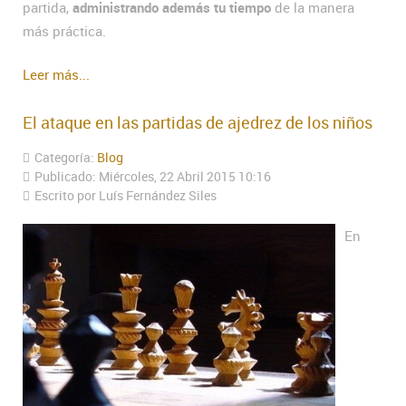
partida,
administrando además tu tiempo
de la manera
más práctica.
Leer más...
El ataque en las partidas de ajedrez de los niños
Categoría:
Blog
Publicado: Miércoles, 22 Abril 2015 10:16
Escrito por Luís Fernández Siles
En