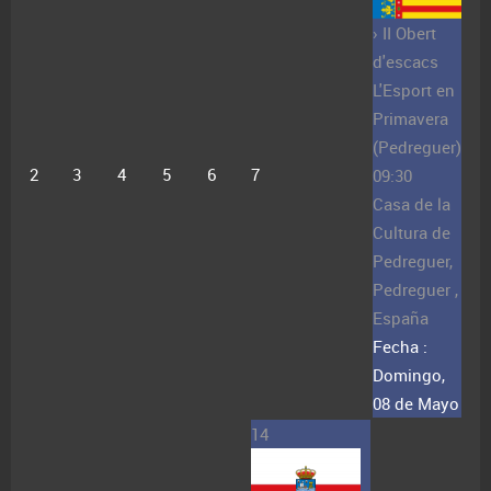
› II Obert
d'escacs
L'Esport en
Primavera
(Pedreguer)
2
3
4
5
6
7
09:30
Casa de la
Cultura de
Pedreguer,
Pedreguer ,
España
Fecha :
Domingo,
08 de Mayo
14