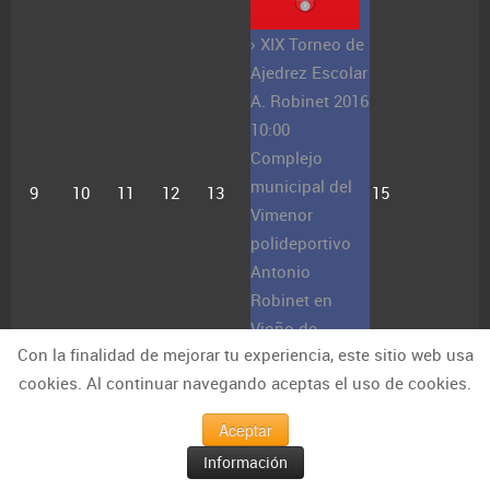
› XIX Torneo de
Ajedrez Escolar
A. Robinet 2016
10:00
Complejo
municipal del
9
10
11
12
13
15
Vimenor
polideportivo
Antonio
Robinet en
Vioño de
Con la finalidad de mejorar tu experiencia, este sitio web usa
Piélagos.,
cookies. Al continuar navegando aceptas el uso de cookies.
Vioño , España
Fecha :
Sábado,
Aceptar
14 de Mayo
Información
21