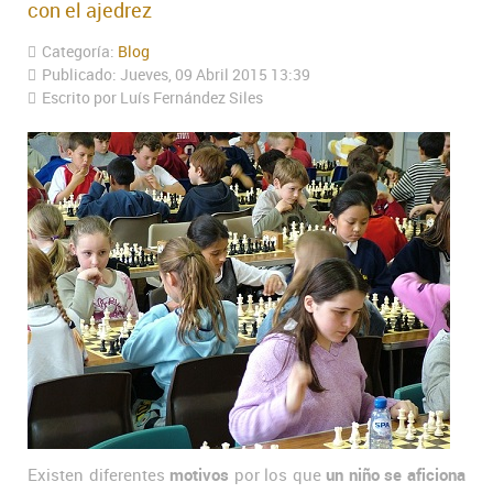
con el ajedrez
Categoría:
Blog
Publicado: Jueves, 09 Abril 2015 13:39
Escrito por Luís Fernández Siles
Existen diferentes
motivos
por los que
un niño se aficiona