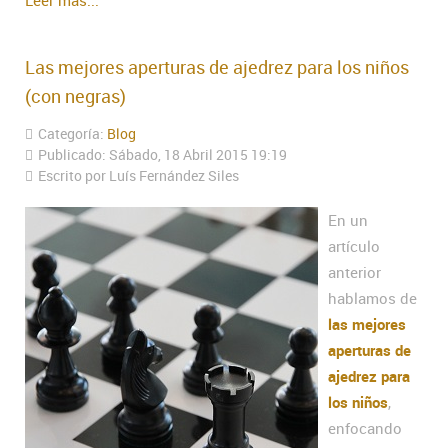
Las mejores aperturas de ajedrez para los niños
(con negras)
Categoría:
Blog
Publicado: Sábado, 18 Abril 2015 19:19
Escrito por Luís Fernández Siles
En un
artículo
anterior
hablamos de
las mejores
aperturas de
ajedrez para
los niños
,
enfocando