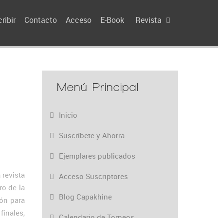
ribir
Contacto
Acceso
E-Book
Revista
Menú Principal
Inicio
Suscríbete y Ahorra
Ejemplares publicados
 revista
Acceso Suscriptores
ro de la
Blog Capakhine
ón para
inales,
Calendario de Torneos