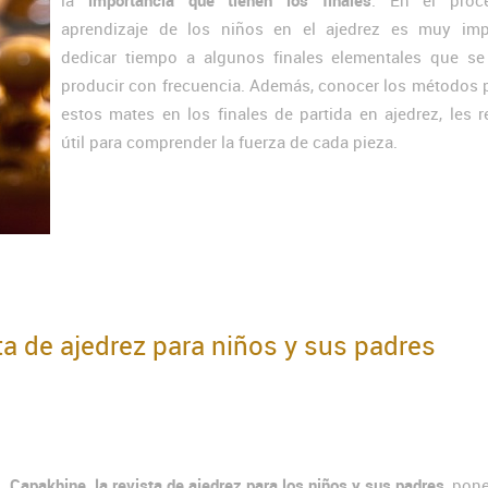
la
importancia que tienen los finales
. En el proc
aprendizaje de los niños en el ajedrez es muy imp
dedicar tiempo a algunos finales elementales que se
producir con frecuencia. Además, conocer los métodos 
estos mates en los finales de partida en ajedrez, les r
útil para comprender la fuerza de cada pieza.
ta de ajedrez para niños y sus padres
Capakhine, la revista de ajedrez para los niños y sus padres
, pon