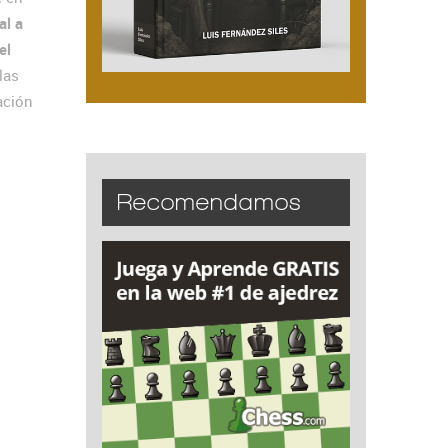
al a
el
las
ación
Recomendamos