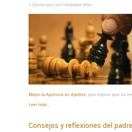
Escrito por Luís Fernández Siles
Mejor la Apertura en Ajedrez
, que espero que os re
Leer más...
Consejos y reflexiones del pad