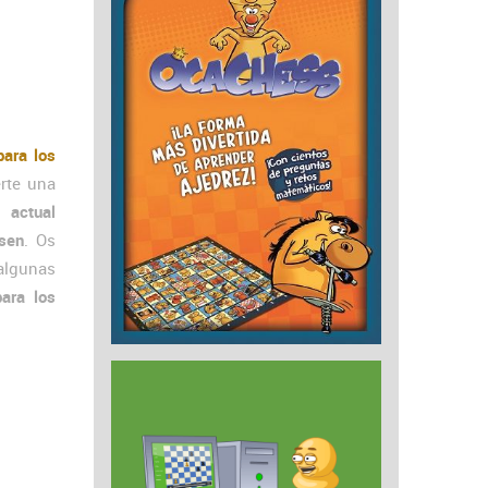
para los
rte una
 actual
sen
. Os
lgunas
para los