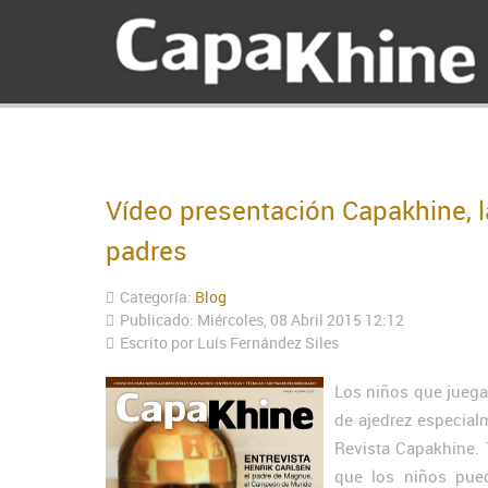
Vídeo presentación Capakhine, la
padres
Categoría:
Blog
Publicado: Miércoles, 08 Abril 2015 12:12
Escrito por Luís Fernández Siles
Los niños que juegan
de ajedrez especialm
Revista Capakhine. 
que los niños pued