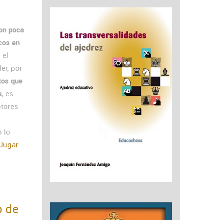
con poca
icos en
 el
er, por
tos que
s
, es
ptores
 lo
 Jugar
o de