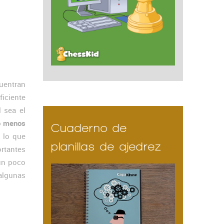
uentran
iciente
l sea el
o menos
Cuaderno de
, lo que
planillas de ajedrez
rtantes
 un poco
algunas