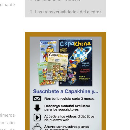
scinante
Las transversalidades del ajedrez
rimeros
or alto