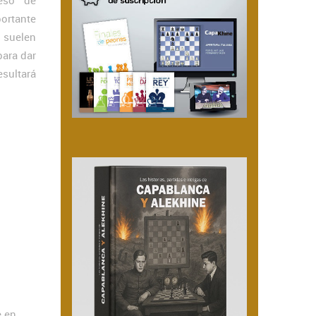
eso de
ortante
 suelen
para dar
esultará
e en