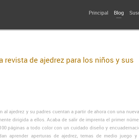
Principal
Blog
Susc
 revista de ajedrez para los niños y sus
 al ajedrez y su padres cuentan a partir de ahora con una nueva
ente dirigida a ellos. Acaba de salir de imprenta el primer núme
100 páginas a todo color con un cuidado diseño y encuadernaci
an aprender aperturas de ajedrez, temas de medio juego y f