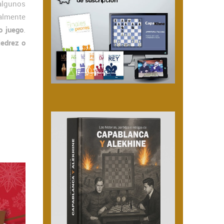
algunos
almente
o juego
.
jedrez o