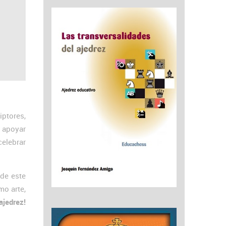
iptores,
r apoyar
elebrar
 de este
mo arte,
ajedrez!