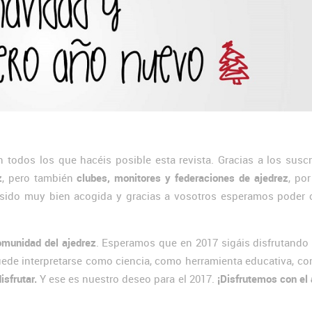
odos los que hacéis posible esta revista. Gracias a los suscr
z
, pero también
clubes, monitores y federaciones de ajedrez
, po
a sido muy bien acogida y gracias a vosotros esperamos poder c
omunidad del ajedrez
. Esperamos que en 2017 sigáis disfrutando
ede interpretarse como ciencia, como herramienta educativa, co
sfrutar.
Y ese es nuestro deseo para el 2017.
¡Disfrutemos con el 