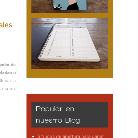
ales
gador de
eladas o
levar a
 seria,
Popular en
nuestro Blog
5 trucos de apertura para ganar