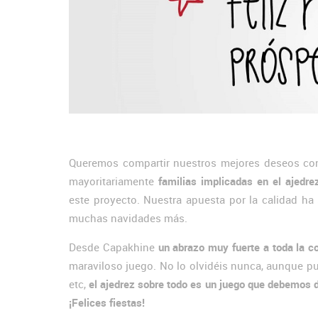
Queremos compartir nuestros mejores deseos con t
mayoritariamente
familias implicadas en el ajedre
este proyecto. Nuestra apuesta por la calidad h
muchas navidades más.
Desde Capakhine
un abrazo muy fuerte a toda la c
maraviloso juego. No lo olvidéis nunca, aunque pu
etc,
el ajedrez sobre todo es un juego que debemos di
¡Felices fiestas!