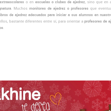
extraescolares
o en
escuelas o clubes de ajedrez
, sino que en 
gnatura
. Muchos
monitores de ajedrez o profesores
que eventu
ibros de ajedrez adecuados para iniciar a sus alumnos en nuestr
os, bastante diferentes entre sí, para orientar a
profesores de a
os
.