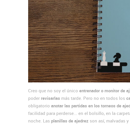
Creo que no soy el único
entrenador o monitor de a
poder
revisarlas
más tarde. Pero no en todos los
c
obligatorio
anotar las partidas en los torneos de aje
facilidad para perderse... en el bolsillo, en la carp
noche. Las
planillas de ajedrez
son así, malvadas y 