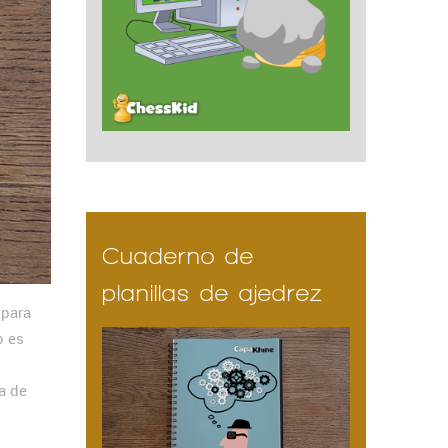
Cuaderno de
planillas de ajedrez
, para
o es
ta de