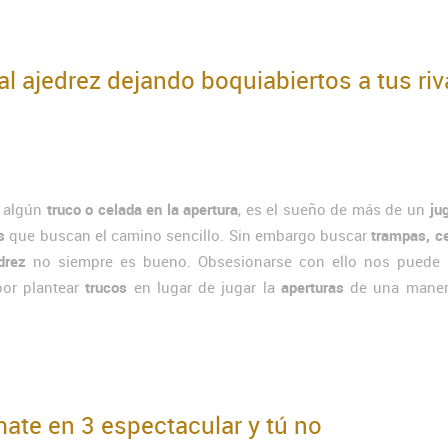
al ajedrez dejando boquiabiertos a tus riv
a algún
truco o celada en la apertura
, es el sueño de más de un
ju
s
que buscan el camino sencillo. Sin embargo buscar
trampas, c
drez
no siempre es bueno. Obsesionarse con ello nos puede l
por plantear
trucos
en lugar de jugar la
aperturas
de una manera
ate en 3 espectacular y tú no