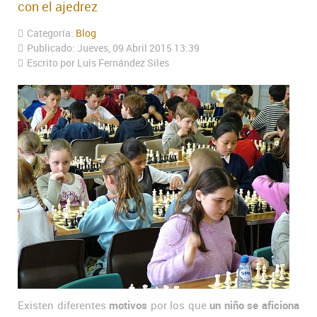
con el ajedrez
Categoría:
Blog
Publicado: Jueves, 09 Abril 2015 13:39
Escrito por Luís Fernández Siles
Existen diferentes
motivos
por los que
un niño se aficiona