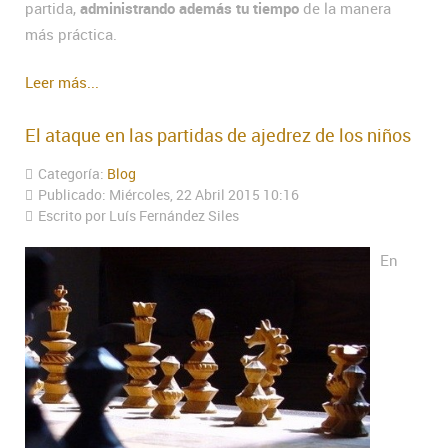
partida,
administrando además tu tiempo
de la manera
más práctica.
Leer más...
El ataque en las partidas de ajedrez de los niños
Categoría:
Blog
Publicado: Miércoles, 22 Abril 2015 10:16
Escrito por Luís Fernández Siles
En