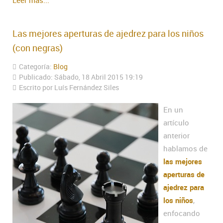
Las mejores aperturas de ajedrez para los niños
(con negras)
Categoría:
Blog
Publicado: Sábado, 18 Abril 2015 19:19
Escrito por Luís Fernández Siles
En un
artículo
anterior
hablamos de
las mejores
aperturas de
ajedrez para
los niños
,
enfocando