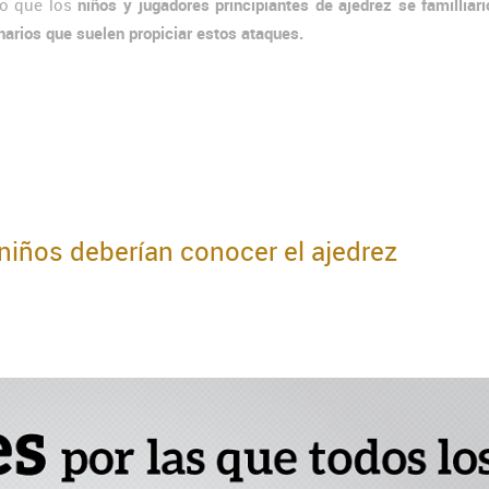
o que los
niños y jugadores principiantes de ajedrez se familliar
narios que suelen propiciar estos ataques.
 niños deberían conocer el ajedrez