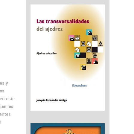
res y
los
en este
ian las
rentes
a