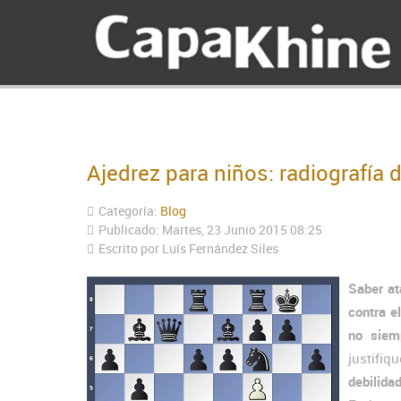
Ajedrez para niños: radiografía 
Categoría:
Blog
Publicado: Martes, 23 Junio 2015 08:25
Escrito por Luís Fernández Siles
Saber at
contra e
no siem
justifi
debilida