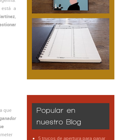
erirla.
está a
artínez
,
stionar
Popular en
la que
 ganador
nuestro Blog
ue
ometer
5 trucos de apertura para ganar