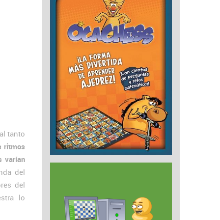
al tanto
s ritmos
 varían
nda del
res del
stra lo