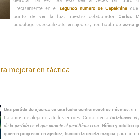
derrota. Tal vez por eso sea a veces tan duro dig
Precisamente en el
segundo número de Capakhine
que 
punto de ver la luz, nuestro colaborador
Carlos M
psicólogo especializado en ajedrez, nos habla de
cómo ge
ara mejorar en táctica
Una partida de ajedrez es una lucha contra nosotros mismos
, en 
tratamos de alejarnos de los errores. Como decía
Tartakower
,
el
de la partida es el que comete el penúltimo error
.
Niños y adultos q
quieren progresar en ajedrez, buscan la receta mágica
para no c