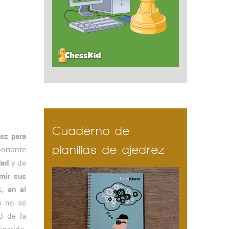
Cuaderno de
rez para
planillas de ajedrez
ortante
dad
y de
mir sus
s,
en el
 y no se
d de la