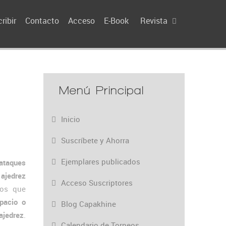
ribir
Contacto
Acceso
E-Book
Revista
Menú Principal
Inicio
Suscríbete y Ahorra
Ejemplares publicados
 ataques
 ajedrez
Acceso Suscriptores
vos que
spacio o
Blog Capakhine
ajedrez
.
Calendario de Torneos