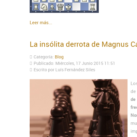
Leer más...
La insólita derrota de Magnus 
Categoría:
Blog
Publicado: Miércoles, 17 Junio 2015 11:51
Escrito por Luís Fernández Siles
Lo
d
de
fr
No
mu
im