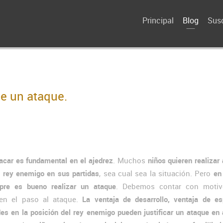
Principal
Blog
Susc
de un ataque.
acar es fundamental en el ajedrez
. Muchos
niños quieren realizar
l rey enemigo en sus partidas
, sea cual sea la situación. Pero
en
pre es bueno realizar un ataque
. Debemos contar con moti
quen el paso al ataque.
La ventaja de desarrollo, ventaja de e
des en la posición del rey enemigo pueden justificar un ataque en 