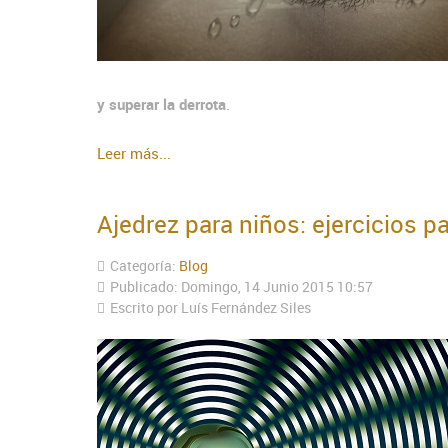
y superar la derrota
.
Leer más...
Ajedrez para niños: ejercicios p
Categoría:
Blog
Publicado: Domingo, 14 Junio 2015 10:57
Escrito por Luís Fernández Siles