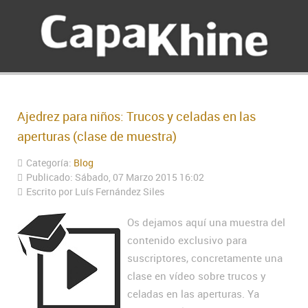
Ajedrez para niños: Trucos y celadas en las
aperturas (clase de muestra)
Categoría:
Blog
Publicado: Sábado, 07 Marzo 2015 16:02
Escrito por Luís Fernández Siles
Os dejamos aquí una muestra del
contenido exclusivo para
suscriptores, concretamente una
clase en vídeo sobre trucos y
celadas en las aperturas. Ya