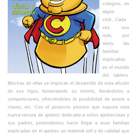
colegios, en
algún
club...Cada
vez son
más, por
tanto, las
familias
implicadas
en el mundo
del tablero.
Muchas de ellas se implican el desarrollo de esta afición
de sus hijos, fomentando su interés, llevándolos a
competiciones, ofreciéndoles la posibilidad de asistir a
clases, etc. Con el proyecto pionero que supone esta
nueva revista de ajedrez dedicada a niños ajedrecistas y
sus padres, pretendemos hacer llegar a esas familias
implicadas en el ajedrez un material útil y de calidad que