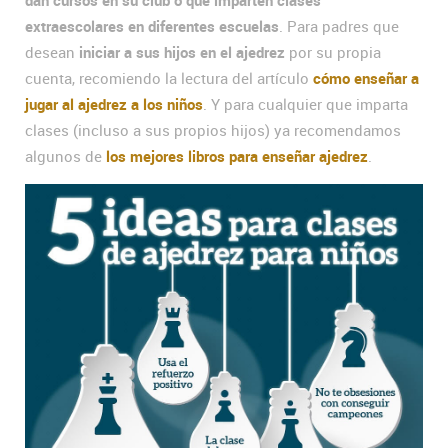
extraescolares en diferentes escuelas
. Para padres que
desean
iniciar a sus hijos en el ajedrez
por su propia
cuenta, recomiendo la lectura del artículo
cómo enseñar a
jugar al ajedrez a los niños
. Y para cualquier que imparta
clases (incluso a sus propios hijos) ya recomendamos
algunos de
los mejores libros para enseñar ajedrez
.