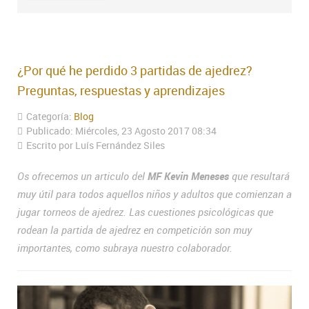
¿Por qué he perdido 3 partidas de ajedrez?
Preguntas, respuestas y aprendizajes
Categoría:
Blog
Publicado: Miércoles, 23 Agosto 2017 08:34
Escrito por Luís Fernández Siles
Os ofrecemos un articulo del
MF Kevin Meneses
que resultará
muy útil para todos aquellos niños y adultos que comienzan a
jugar torneos de ajedrez. Las cuestiones psicológicas que
rodean la partida de ajedrez en competición son muy
importantes, como subraya nuestro colaborador.