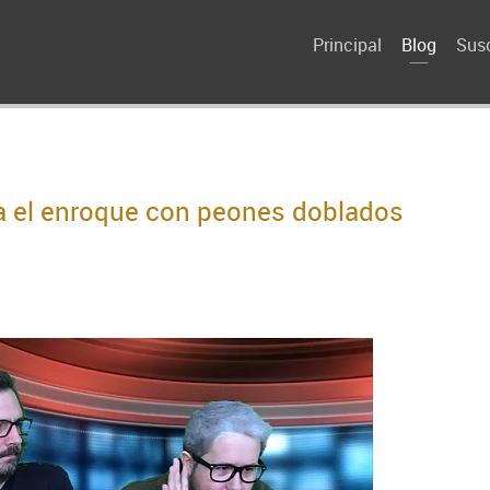
Principal
Blog
Susc
a el enroque con peones doblados