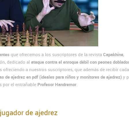
antes
que ofrecemos a los suscriptores de la revista
Capakhine
,
ón, dedicado al
ataque contra el enroque débil con peones doblado
ofreciendo a nuestros suscriptores, que además de recibir cada
s de ajedrez en pdf
(
ideales para niños y monitores de ajedrez)
y 
s por el entrañable
Profesor Handremor
.
jugador de ajedrez