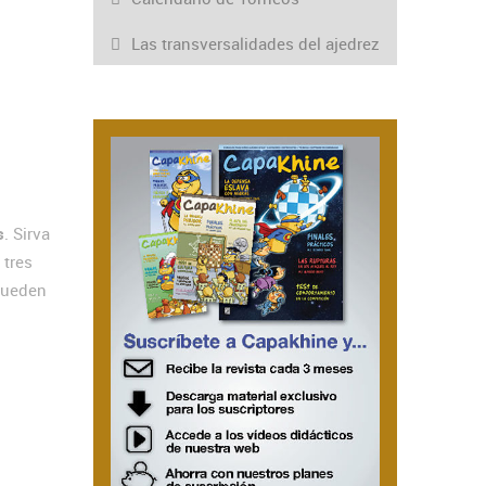
Las transversalidades del ajedrez
s
. Sirva
 tres
pueden