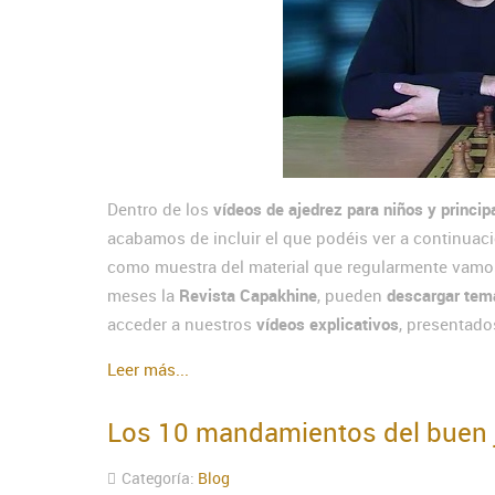
Dentro de los
vídeos de ajedrez para niños y princip
acabamos de incluir el que podéis ver a continuaci
como muestra del material que regularmente vamos 
meses la
Revista Capakhine
, pueden
descargar tema
acceder a nuestros
vídeos explicativos
, presentado
Leer más...
Los 10 mandamientos del buen 
Categoría:
Blog