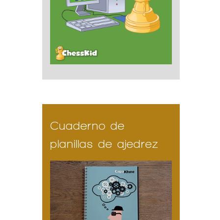
Cuaderno de
planillas de ajedrez