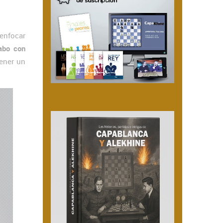
 enfocar
cabo con
ener un