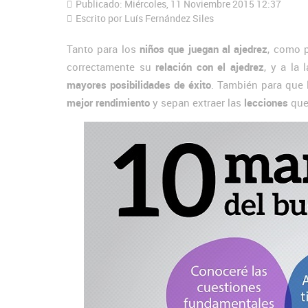
Publicado: Miércoles, 11 Noviembre 2015 12:37
Escrito por Luís Fernández Siles
Tanto para los
niños que juegan al ajedrez
, como p
correctamente su
relación con el ajedrez
, y a la
mayores posibilidades de éxito
. También para que
mejor rendimiento
y sepan extraer las
lecciones
que