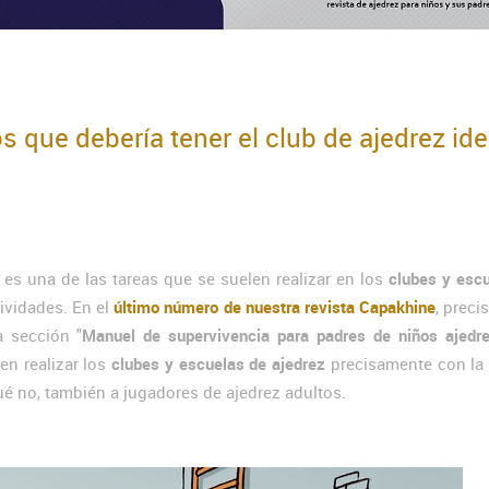
s que debería tener el club de ajedrez ide
es una de las tareas que se suelen realizar en los
clubes y esc
tividades. En el
último número de nuestra revista Capakhine
, prec
 sección "
Manuel de supervivencia para padres de niños ajedre
en realizar los
clubes y escuelas de ajedrez
precisamente con la 
ué no, también a jugadores de ajedrez adultos.