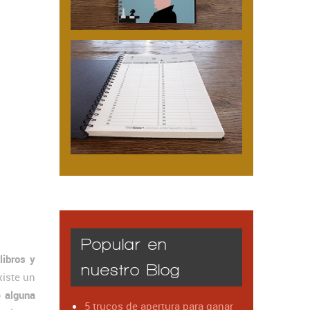
Popular en
s
libros y
nuestro Blog
xiste un
e alguna
5 trucos de apertura para ganar