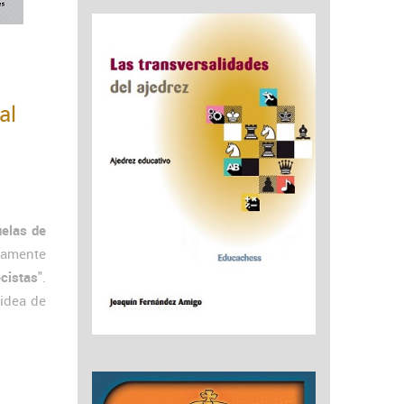
al
uelas de
isamente
cistas
".
idea de