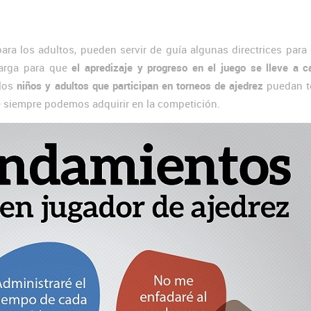
ara los adultos, pueden servir de guía algunas directrices para
 larga para que
el apredizaje y progreso en el juego se lleve a 
 los
niños y adultos que participan en torneos de ajedrez
puedan t
 siempre podemos adquirir en la competición.