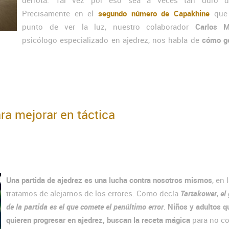
derrota. Tal vez por eso sea a veces tan duro dig
Precisamente en el
segundo número de Capakhine
que 
punto de ver la luz, nuestro colaborador
Carlos M
psicólogo especializado en ajedrez, nos habla de
cómo ge
ara mejorar en táctica
Una partida de ajedrez es una lucha contra nosotros mismos
, en 
tratamos de alejarnos de los errores. Como decía
Tartakower
,
el
de la partida es el que comete el penúltimo error
.
Niños y adultos q
quieren progresar en ajedrez, buscan la receta mágica
para no c