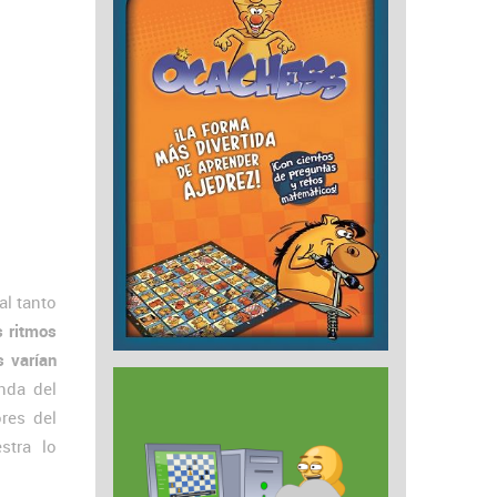
al tanto
s ritmos
 varían
nda del
res del
stra lo