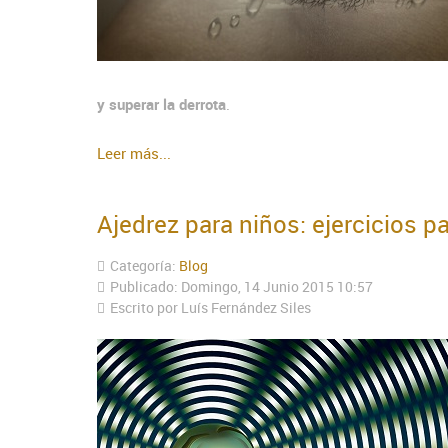
y superar la derrota
.
Leer más...
Ajedrez para niños: ejercicios p
Categoría:
Blog
Publicado: Domingo, 14 Junio 2015 10:57
Escrito por Luís Fernández Siles