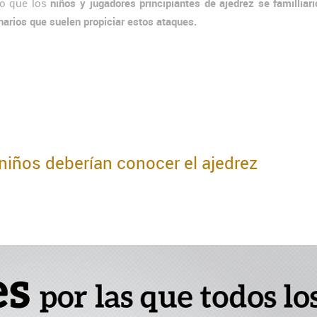
o que los
niños y jugadores principiantes de ajedrez se familliar
narios que suelen propiciar estos ataques.
 niños deberían conocer el ajedrez