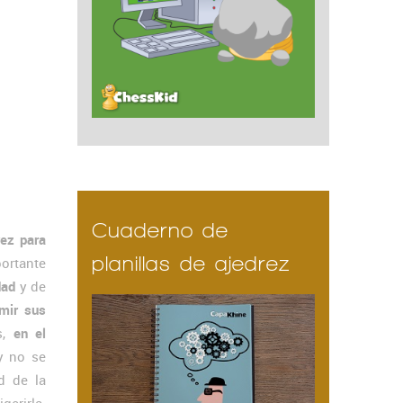
Cuaderno de
rez para
planillas de ajedrez
ortante
dad
y de
mir sus
s,
en el
 y no se
d de la