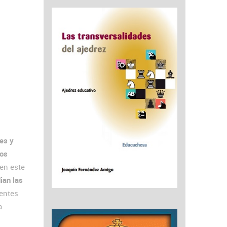
res y
los
en este
ian las
rentes
a