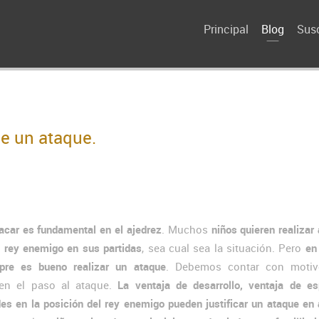
Principal
Blog
Susc
de un ataque.
acar es fundamental en el ajedrez
. Muchos
niños quieren realizar
l rey enemigo en sus partidas
, sea cual sea la situación. Pero
en
pre es bueno realizar un ataque
. Debemos contar con moti
quen el paso al ataque.
La ventaja de desarrollo, ventaja de e
des en la posición del rey enemigo pueden justificar un ataque en 