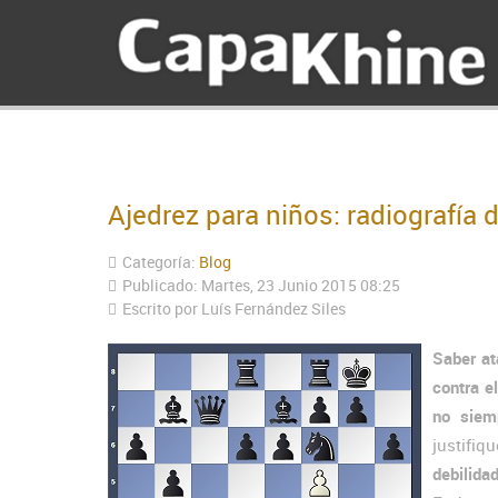
Ajedrez para niños: radiografía 
Categoría:
Blog
Publicado: Martes, 23 Junio 2015 08:25
Escrito por Luís Fernández Siles
Saber at
contra e
no siem
justifi
debilida