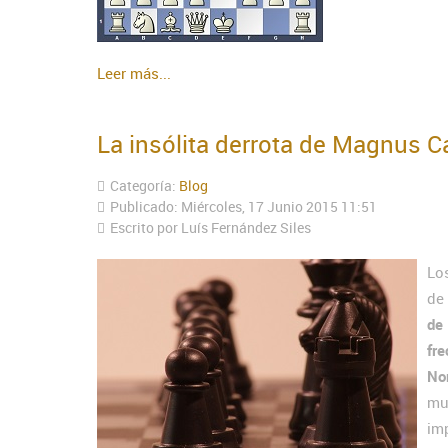
Leer más...
La insólita derrota de Magnus 
Categoría:
Blog
Publicado: Miércoles, 17 Junio 2015 11:51
Escrito por Luís Fernández Siles
Lo
d
de
fr
No
mu
im