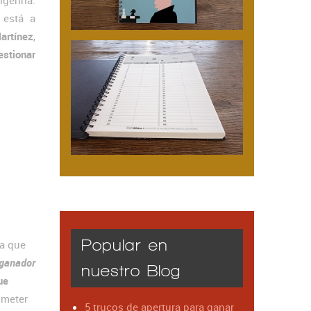
erirla.
está a
artínez
,
stionar
Popular en
la que
 ganador
nuestro Blog
ue
ometer
5 trucos de apertura para ganar