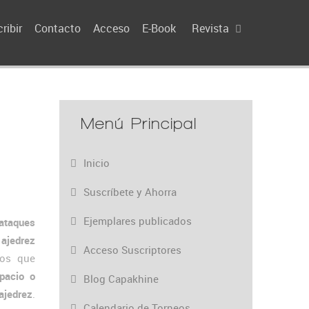
ribir
Contacto
Acceso
E-Book
Revista
Menú Principal
Inicio
Suscríbete y Ahorra
Ejemplares publicados
 ataques
 ajedrez
Acceso Suscriptores
vos que
spacio o
Blog Capakhine
ajedrez
.
Calendario de Torneos