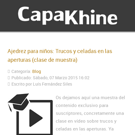
Ajedrez para niños: Trucos y celadas en las
aperturas (clase de muestra)
Categoría:
Blog
Publicado: Sábado, 07 Marzo 2015 16:02
Escrito por Luís Fernández Siles
Os dejamos aquí una muestra del
contenido exclusivo para
suscriptores, concretamente una
clase en vídeo sobre trucos y
celadas en las aperturas. Ya