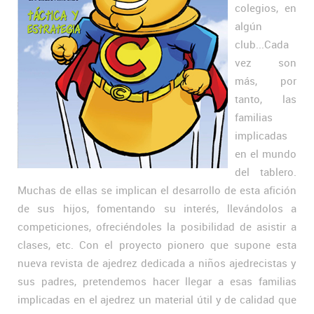
colegios, en
algún
club...Cada
vez son
más, por
tanto, las
familias
implicadas
en el mundo
del tablero.
Muchas de ellas se implican el desarrollo de esta afición
de sus hijos, fomentando su interés, llevándolos a
competiciones, ofreciéndoles la posibilidad de asistir a
clases, etc. Con el proyecto pionero que supone esta
nueva revista de ajedrez dedicada a niños ajedrecistas y
sus padres, pretendemos hacer llegar a esas familias
implicadas en el ajedrez un material útil y de calidad que