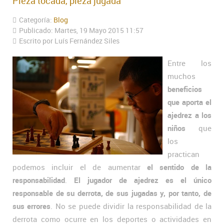
Pieza tocada, pieza jugada
Categoría:
Blog
Publicado: Martes, 19 Mayo 2015 11:57
Escrito por Luís Fernández Siles
Entre los
muchos
beneficios
que aporta el
ajedrez a los
niños
que
los
practican
podemos incluir el de aumentar
el sentido de la
responsabilidad
.
El jugador de ajedrez es el único
responsable de su derrota, de sus jugadas y, por tanto, de
sus errores
. No se puede dividir la responsabilidad de la
derrota como ocurre en los deportes o actividades en