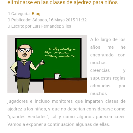
eliminarse en las clases de ajedrez para niños
Categoría:
Blog
Publicado: Sábado, 16 Mayo 2015 11:32
Escrito por Luís Fernández Siles
A lo largo de los
años me he
encontrado con
muchas
creencias y
supuestas reglas
admitidas por
muchos
jugadores e incluso monitores que imparten clases de
ajedrez a los niños, y que no deberían considerarse como
“grandes verdades”, tal y como algunos parecen creer.
Vamos a exponer a continuación algunas de ellas.