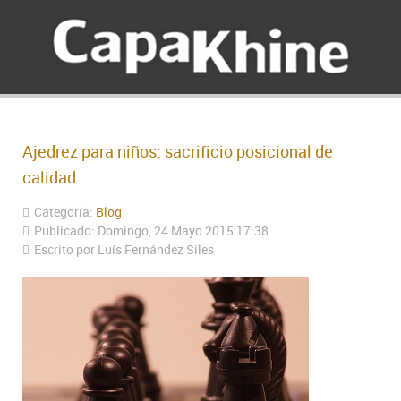
Ajedrez para niños: sacrificio posicional de
calidad
Categoría:
Blog
Publicado: Domingo, 24 Mayo 2015 17:38
Escrito por Luís Fernández Siles