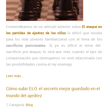
Comentábamos en un artículo anterior sobre
El ataque en
las partidas de ajedrez de los niños
lo difícil que resulta
para los más jóvenes familiarizarse con el tema de los
sacrificios posicionales
. Si ya es difícil el tema del
sacrificio por ataque, lo será aun más cuando el tipo de
compensación que obtengamos no esté relacionada con
las posibillidades contra el rey enemigo.
Leer más...
Cómo subir ELO: el secreto mejor guardado en el
mundo del ajedrez
Categoría:
Blog