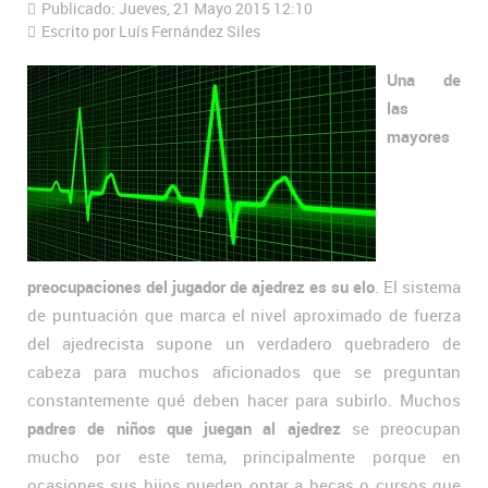
Publicado: Jueves, 21 Mayo 2015 12:10
Escrito por Luís Fernández Siles
Una de
las
mayores
preocupaciones del jugador de ajedrez es su elo
. El sistema
de puntuación que marca el nivel aproximado de fuerza
del ajedrecista supone un verdadero quebradero de
cabeza para muchos aficionados que se preguntan
constantemente qué deben hacer para subirlo. Muchos
padres de niños que juegan al ajedrez
se preocupan
mucho por este tema, principalmente porque en
ocasiones sus hijos pueden optar a becas o cursos que