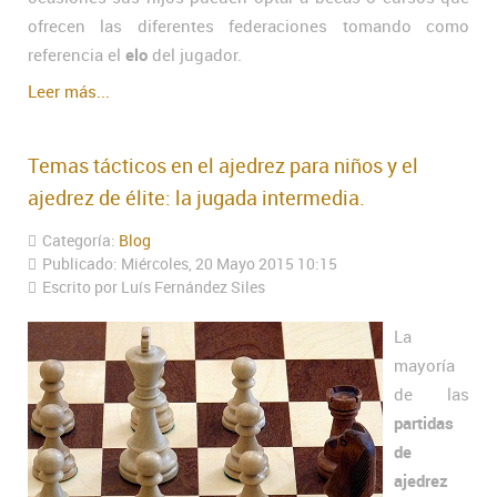
ofrecen las diferentes federaciones tomando como
referencia el
elo
del jugador.
Leer más...
Temas tácticos en el ajedrez para niños y el
ajedrez de élite: la jugada intermedia.
Categoría:
Blog
Publicado: Miércoles, 20 Mayo 2015 10:15
Escrito por Luís Fernández Siles
La
mayoría
de las
partidas
de
ajedrez