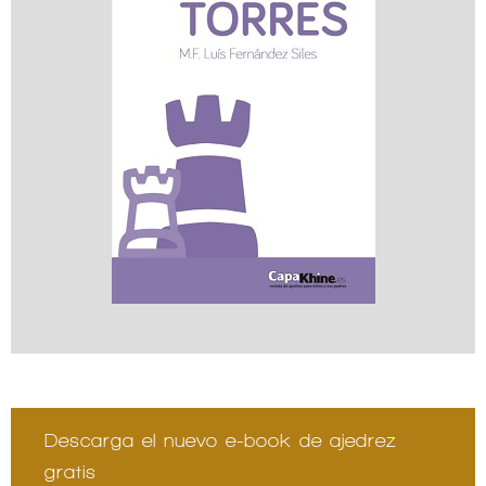
Descarga el nuevo e-book de ajedrez
gratis