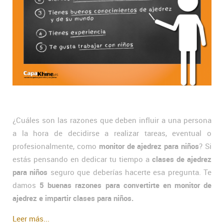
¿Cuáles son las razones que deben influir a una persona
a la hora de decidirse a realizar tareas, eventual o
profesionalmente, como
monitor de ajedrez para niños
? Si
estás pensando en dedicar tu tiempo a
clases de ajedrez
para niños
seguro que deberías hacerte esa pregunta. Te
damos
5 buenas razones para convertirte en monitor de
ajedrez e impartir clases para niños.
Leer más...