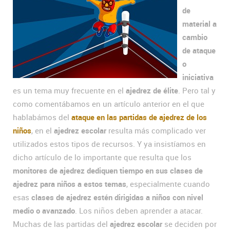
de
material a
cambio
de ataque
o
iniciativa
es un tema muy frecuente en el
ajedrez de élite
. Pero tal y
como comentábamos en un artículo anterior en el que
hablabámos del
ataque en las partidas de ajedrez de los
niños
, en el
ajedrez escolar
resulta más complicado ver
utilizados estos tipos de recursos. Y ya insistíamos en
dicho artículo de lo importante que resulta que los
monitores de ajedrez dediquen tiempo en sus clases de
ajedrez para niños a estos temas
, especialmente cuando
esas
clases de ajedrez estén dirigidas a niños con nivel
medio o avanzado
. Los niños deben aprender a atacar.
Muchas de las partidas del
ajedrez escolar
se deciden por