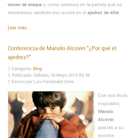
temas de ataque
y, como veremos en la partida que os
mostramos, también eso ocurre en el
ajedrez de élite
.
Leer más...
Conferencia de Manolo Alcover "¿Por qué el
ajedrez?"
Categoría:
Blog
Publicado: Sábado, 30 Mayo 2015 09:38
Escrito por Luís Fernández Siles
Con ese título
inspirador,
Manolo
Alcover
,
gracias a su
enorme