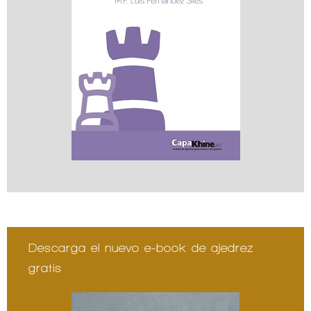
Descarga el nuevo e-book de ajedrez
gratis