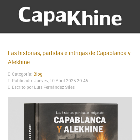
Las historias, partidas e intrigas de Capablanca y
Alekhine
Categoría:
Blog
Publicado: Jueves, 10 Abril 2025 20:45
Escrito por Luís Fernández Siles