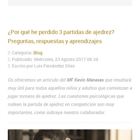
¿Por qué he perdido 3 partidas de ajedrez?
Preguntas, respuestas y aprendizajes
Categoría:
Blog
Publicado: Miércoles, 23 Agosto 2017 08:34
Escrito por Luís Fernández Siles
Os ofrecemos un articulo del
MF Kevin Meneses
que resultará
muy útil para todos aquellos niños y adultos que comienzan a
jugar torneos de ajedrez. Las cuestiones psicológicas que
rodean la partida de ajedrez en competición son muy
importantes, como subraya nuestro colaborador.