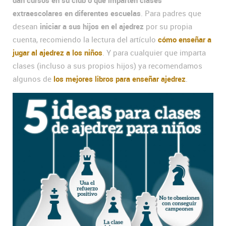
extraescolares en diferentes escuelas
. Para padres que
desean
iniciar a sus hijos en el ajedrez
por su propia
cuenta, recomiendo la lectura del artículo
cómo enseñar a
jugar al ajedrez a los niños
. Y para cualquier que imparta
clases (incluso a sus propios hijos) ya recomendamos
algunos de
los mejores libros para enseñar ajedrez
.