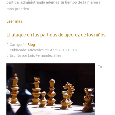
partida,
administrando además tu tiempo
de la manera
más práctica.
Leer más...
El ataque en las partidas de ajedrez de los niños
Categoría:
Blog
Publicado: Miércoles, 22 Abril 2015 10:16
Escrito por Luís Fernández Siles
En