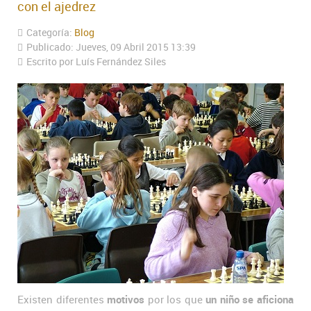
con el ajedrez
Categoría:
Blog
Publicado: Jueves, 09 Abril 2015 13:39
Escrito por Luís Fernández Siles
Existen diferentes
motivos
por los que
un niño se aficiona