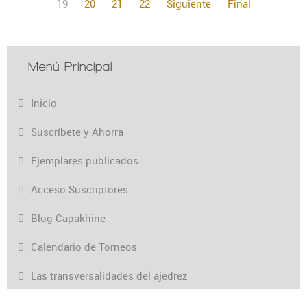
19
20
21
22
Siguiente
Final
Menú Principal
Inicio
Suscríbete y Ahorra
Ejemplares publicados
Acceso Suscriptores
Blog Capakhine
Calendario de Torneos
Las transversalidades del ajedrez