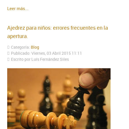
Leer más...
Ajedrez para niños: errores frecuentes en la
apertura.
Categoría:
Blog
Publicado: Viernes, 03 Abril 2015 11:11
Escrito por Luís Fernández Siles