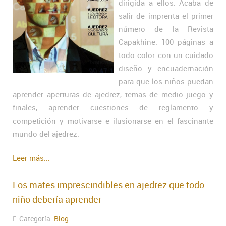
dirigida a ellos. Acaba de
salir de imprenta el primer
número de la Revista
Capakhine. 100 páginas a
todo color con un cuidado
diseño y encuadernación
para que los niños puedan
aprender aperturas de ajedrez, temas de medio juego y
finales, aprender cuestiones de reglamento y
competición y motivarse e ilusionarse en el fascinante
mundo del ajedrez.
Leer más...
Los mates imprescindibles en ajedrez que todo
niño debería aprender
Categoría:
Blog