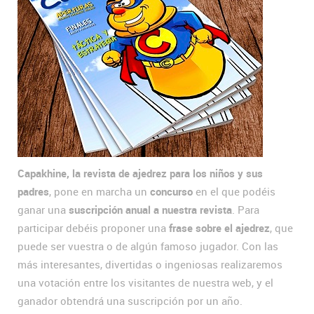
Capakhine, la revista de ajedrez para los niños y sus
padres
, pone en marcha un
concurso
en el que podéis
ganar una
suscripción anual a nuestra revista
. Para
participar debéis proponer una
frase sobre el ajedrez
, que
puede ser vuestra o de algún famoso jugador. Con las
más interesantes, divertidas o ingeniosas realizaremos
una votación entre los visitantes de nuestra web, y el
ganador obtendrá una suscripción por un año.