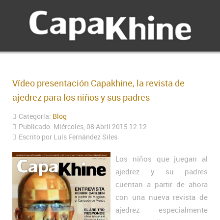
Vídeo presentación Capakhine, la revista de
ajedrez para los niños y sus padres
Categoría:
Blog
Publicado: Miércoles, 08 Abril 2015 12:12
Escrito por Luís Fernández Siles
Los niños que juegan al
ajedrez y su padres
cuentan a partir de ahora
con una nueva revista de
ajedrez especialmente