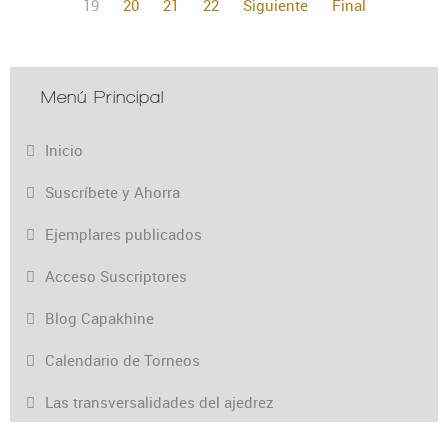
19
20
21
22
Siguiente
Final
Menú Principal
Inicio
Suscríbete y Ahorra
Ejemplares publicados
Acceso Suscriptores
Blog Capakhine
Calendario de Torneos
Las transversalidades del ajedrez