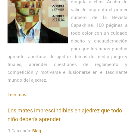
dirigida a ellos. Acaba de
salir de imprenta el primer
número de la Revista
Capakhine. 100 páginas a
todo color con un cuidado
diseño y encuadernación
para que los niños puedan
aprender aperturas de ajedrez, temas de medio juego y
finales, aprender cuestiones de reglamento y
competición y motivarse e ilusionarse en el fascinante
mundo del ajedrez.
Leer más...
Los mates imprescindibles en ajedrez que todo
niño debería aprender
Categoría:
Blog