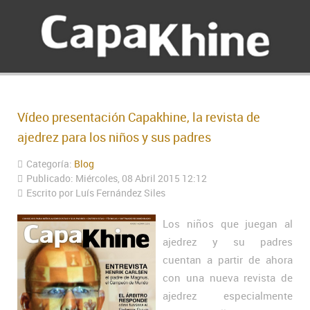
Vídeo presentación Capakhine, la revista de
ajedrez para los niños y sus padres
Categoría:
Blog
Publicado: Miércoles, 08 Abril 2015 12:12
Escrito por Luís Fernández Siles
Los niños que juegan al
ajedrez y su padres
cuentan a partir de ahora
con una nueva revista de
ajedrez especialmente