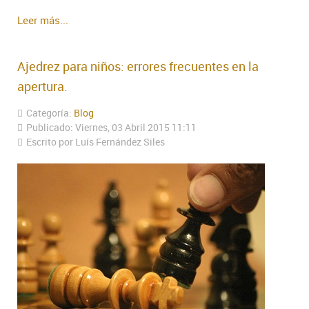
Leer más...
Ajedrez para niños: errores frecuentes en la
apertura.
Categoría:
Blog
Publicado: Viernes, 03 Abril 2015 11:11
Escrito por Luís Fernández Siles