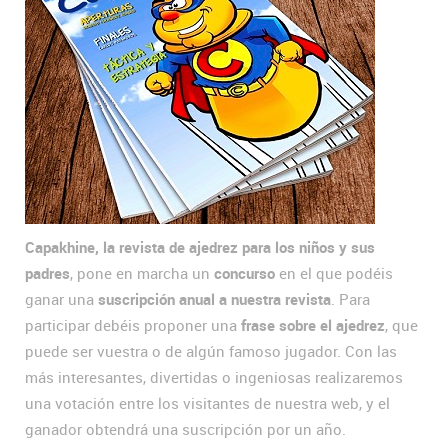
Capakhine, la revista de ajedrez para los niños y sus
padres
, pone en marcha un
concurso
en el que podéis
ganar una
suscripción anual a nuestra revista
. Para
participar debéis proponer una
frase sobre el ajedrez
, que
puede ser vuestra o de algún famoso jugador. Con las
más interesantes, divertidas o ingeniosas realizaremos
una votación entre los visitantes de nuestra web, y el
ganador obtendrá una suscripción por un año.