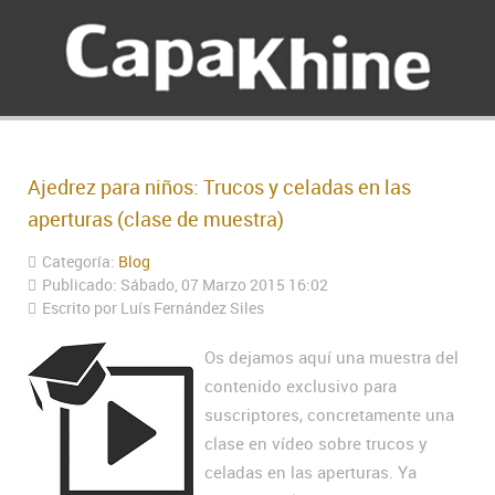
Ajedrez para niños: Trucos y celadas en las
aperturas (clase de muestra)
Categoría:
Blog
Publicado: Sábado, 07 Marzo 2015 16:02
Escrito por Luís Fernández Siles
Os dejamos aquí una muestra del
contenido exclusivo para
suscriptores, concretamente una
clase en vídeo sobre trucos y
celadas en las aperturas. Ya