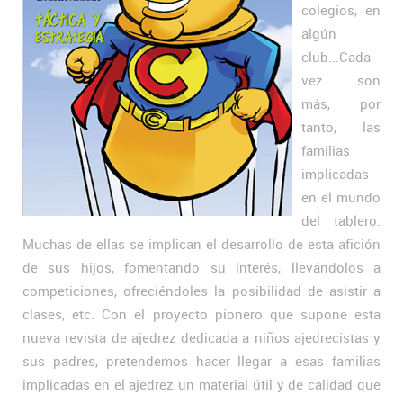
colegios, en
algún
club...Cada
vez son
más, por
tanto, las
familias
implicadas
en el mundo
del tablero.
Muchas de ellas se implican el desarrollo de esta afición
de sus hijos, fomentando su interés, llevándolos a
competiciones, ofreciéndoles la posibilidad de asistir a
clases, etc. Con el proyecto pionero que supone esta
nueva revista de ajedrez dedicada a niños ajedrecistas y
sus padres, pretendemos hacer llegar a esas familias
implicadas en el ajedrez un material útil y de calidad que