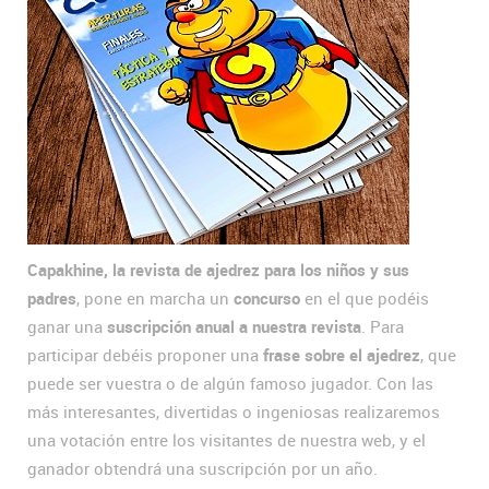
Capakhine, la revista de ajedrez para los niños y sus
padres
, pone en marcha un
concurso
en el que podéis
ganar una
suscripción anual a nuestra revista
. Para
participar debéis proponer una
frase sobre el ajedrez
, que
puede ser vuestra o de algún famoso jugador. Con las
más interesantes, divertidas o ingeniosas realizaremos
una votación entre los visitantes de nuestra web, y el
ganador obtendrá una suscripción por un año.