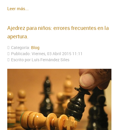
Leer más...
Ajedrez para niños: errores frecuentes en la
apertura.
Categoría:
Blog
Publicado: Viernes, 03 Abril 2015 11:11
Escrito por Luís Fernández Siles