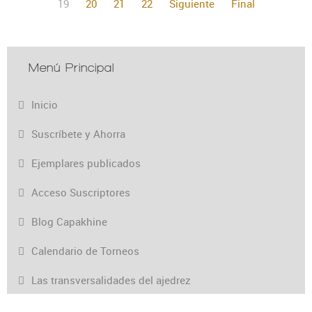
19
20
21
22
Siguiente
Final
Menú Principal
Inicio
Suscríbete y Ahorra
Ejemplares publicados
Acceso Suscriptores
Blog Capakhine
Calendario de Torneos
Las transversalidades del ajedrez