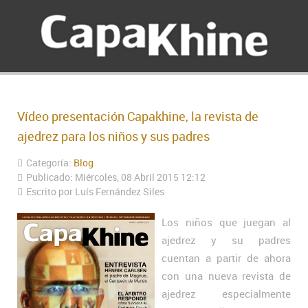
Vídeo presentación Capakhine, la revista de
ajedrez para los niños y sus padres
Categoría:
Blog
Publicado: Miércoles, 08 Abril 2015 12:12
Escrito por Luís Fernández Siles
Los niños que juegan al
ajedrez y su padres
cuentan a partir de ahora
con una nueva revista de
ajedrez especialmente