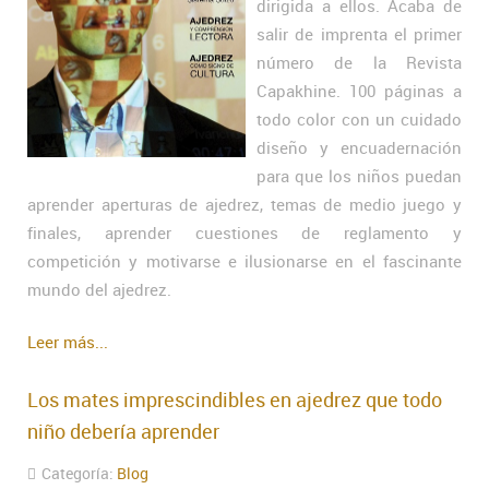
dirigida a ellos. Acaba de
salir de imprenta el primer
número de la Revista
Capakhine. 100 páginas a
todo color con un cuidado
diseño y encuadernación
para que los niños puedan
aprender aperturas de ajedrez, temas de medio juego y
finales, aprender cuestiones de reglamento y
competición y motivarse e ilusionarse en el fascinante
mundo del ajedrez.
Leer más...
Los mates imprescindibles en ajedrez que todo
niño debería aprender
Categoría:
Blog