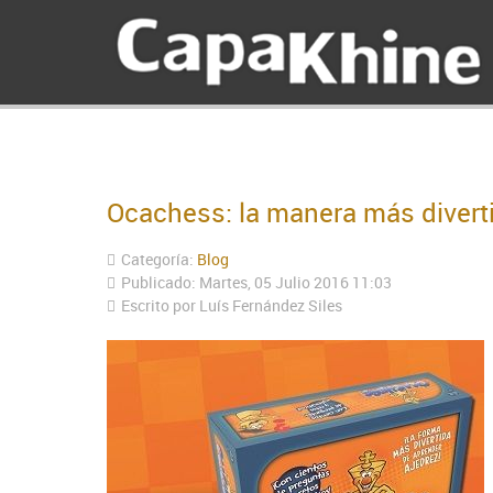
Ocachess: la manera más diverti
Categoría:
Blog
Publicado: Martes, 05 Julio 2016 11:03
Escrito por Luís Fernández Siles