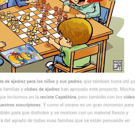
ta de ajedrez para los niños y sus padres
, que también fuera útil p
s familias y
clubes de ajedrez
han apoyado este proyecto. Much
que incluimos en la
revista Capakhine
, pero también con los
vídeo
uestros suscriptores
. Y como el verano es un gran momento para 
bién para que disfruten y se motiven con un material fresco y
á del agrado de todas esas familias que se están pensando en