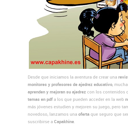
Desde que iniciamos la aventura de crear una
revis
monitores y profesores de ajedrez educativo
, mucha
aprenden y mejoran su ajedrez
con los contenidos 
temas en pdf
a los que pueden acceder en la web
n
más jóvenes estudien y mejoren su juego, pero tam
novedoso, lanzamos una
oferta
que seguro que ser
suscribirse a
Capakhine
.