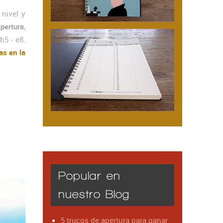
 nivel y
pertura
,
h5 - e8.
as en la
Popular en
nuestro Blog
5 trucos de apertura para ganar