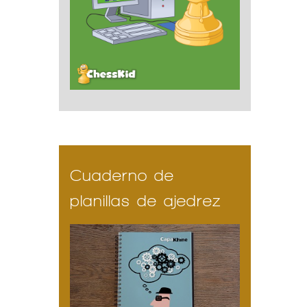
Cuaderno de
planillas de ajedrez