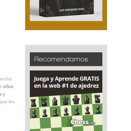
Recomendamos
ara los
os
niños
s y
que los