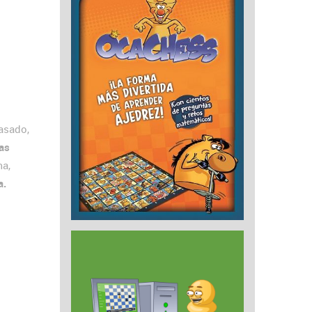
asado,
las
ma,
a.