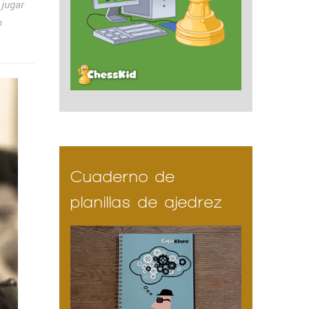
 jugar
o
Cuaderno de
planillas de ajedrez