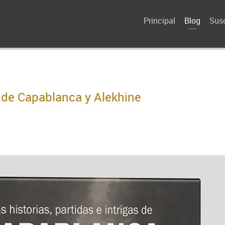
Principal
Blog
Susc
as de Capablanca y Alekhine