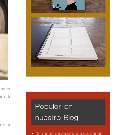
ravés
ato de
Popular en
nuestro Blog
qué he
5 trucos de apertura para ganar