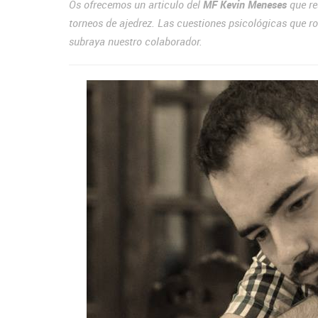
Os ofrecemos un articulo del
MF Kevin Meneses
que re
torneos de ajedrez. Las cuestiones psicológicas que 
subraya nuestro colaborador.