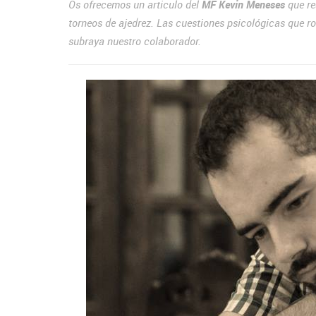
Os ofrecemos un articulo del
MF Kevin Meneses
que re
torneos de ajedrez. Las cuestiones psicológicas que 
subraya nuestro colaborador.