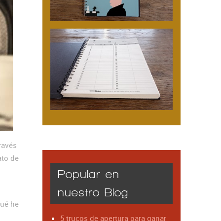
ravés
ato de
Popular en
nuestro Blog
qué he
5 trucos de apertura para ganar