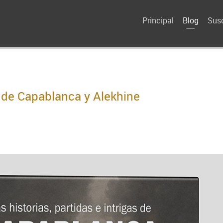
Principal
Blog
Susc
as de Capablanca y Alekhine