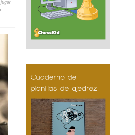
 jugar
o
Cuaderno de
planillas de ajedrez