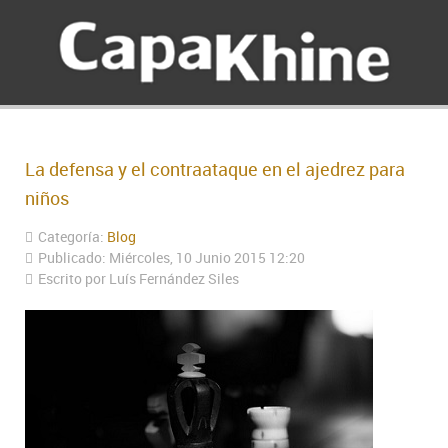
La defensa y el contraataque en el ajedrez para
niños
Categoría:
Blog
Publicado: Miércoles, 10 Junio 2015 12:20
Escrito por Luís Fernández Siles