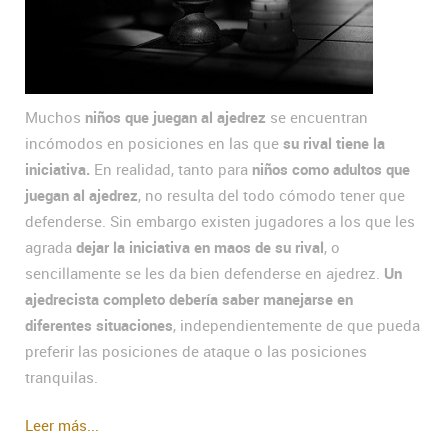
Muchos
niños que juegan al ajedrez
se encuentran
incómodos en posiciones en las que
su rival tiene la
iniciativa.
En realidad, tanto para
niños como adultos
que
juegan al ajedrez
, no resulta del todo cómodo tener que
defenderse. Sin embargo existen jugadores a los que les
agrada
dejar la iniciativa en maos de su rival
, o
sencillamente se les da bien defenderse en ajedrez.
Un
ajedrecista completo debería saber manejarse en
diferentes situaciones
, independientemente de que pueda
preferir las posiciones de ataque o las posiciones
tranquilas.
Leer más...