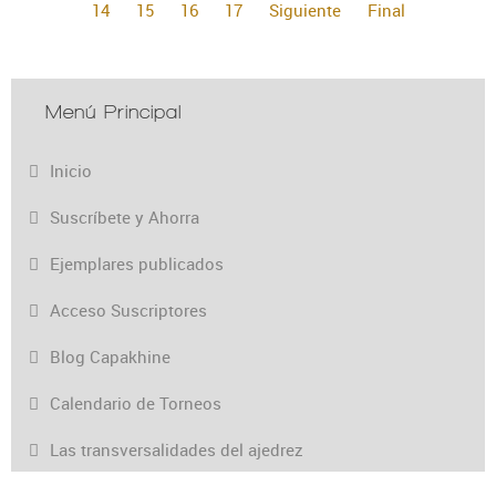
14
15
16
17
Siguiente
Final
Menú Principal
Inicio
Suscríbete y Ahorra
Ejemplares publicados
Acceso Suscriptores
Blog Capakhine
Calendario de Torneos
Las transversalidades del ajedrez