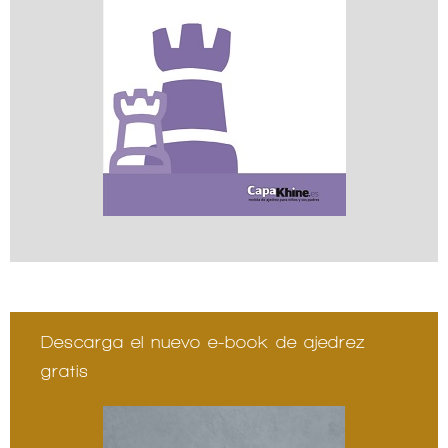
Descarga el nuevo e-book de ajedrez
gratis