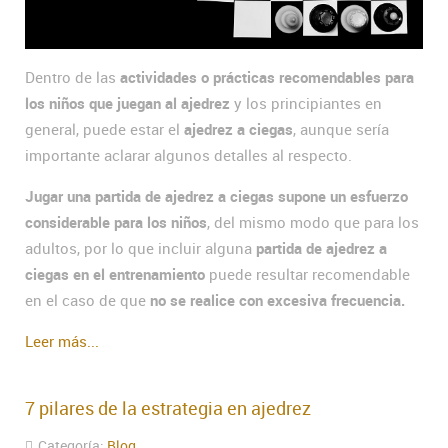
Dentro de las
actividades o prácticas recomendables para
los niños que juegan al ajedrez
y los principiantes en
general, puede estar el
ajedrez a ciegas
, aunque sería
importante aclarar algunos detalles al respecto.
Jugar una partida de ajedrez a ciegas supone un esfuerzo
considerable para los niños
, del mismo modo que para los
adultos, por lo que incluir alguna
partida de ajedrez a
ciegas en el entrenamiento
puede resultar recomendable
en el caso de que
no se realice con excesiva frecuencia.
Leer más...
7 pilares de la estrategia en ajedrez
Categoría:
Blog