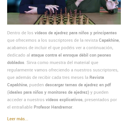
Dentro de los
vídeos de ajedrez para niños y principantes
que ofrecemos a los suscriptores de la revista
Capakhine
,
acabamos de incluir el que podéis ver a continuación,
dedicado al
ataque contra el enroque débil con peones
doblados
. Sirva como muestra del material que
regularmente vamos ofreciendo a nuestros suscriptores,
que además de recibir cada tres meses la
Revista
Capakhine
, pueden
descargar temas de ajedrez en pdf
(
ideales para niños y monitores de ajedrez)
y pueden
acceder a nuestros
vídeos explicativos
, presentados por
el entrañable
Profesor Handremor
.
Leer más...