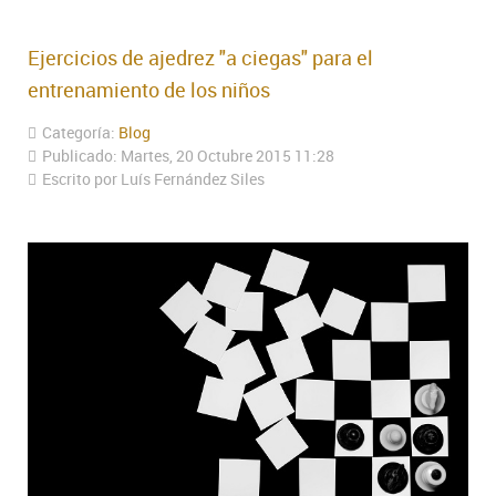
Ejercicios de ajedrez "a ciegas" para el
entrenamiento de los niños
Categoría:
Blog
Publicado: Martes, 20 Octubre 2015 11:28
Escrito por Luís Fernández Siles