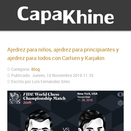
Ajedrez para niños, ajedrez para principiantes y
ajedrez para todos con Carlsen y Karjakin
Categoría:
Blog
Publicado: Jueves, 10 Noviembre 2016 11:35
Escrito por Luís Fernández Siles