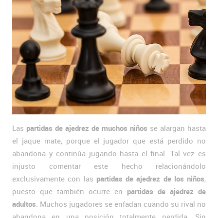
Las
partidas de ajedrez de muchos niños
se alargan hasta
el jaque mate, porque el jugador que está perdido no
abandona y continúa jugando hasta el final. Tal vez es
injusto comentar este hecho relacionándolo
exclusivamente con las
partidas de ajedrez de los niños
,
puesto que también ocurre en
partidas de ajedrez de
adultos
. Muchos jugadores se enfadan cuando su rival no
abandona en una posición totalmente perdida. Sin