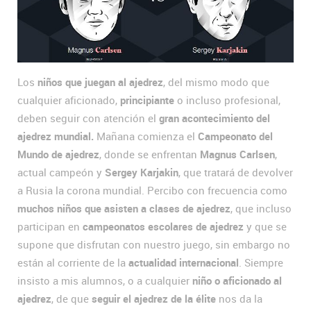
Los
niños que juegan al ajedrez
, del mismo modo que
cualquier aficionado,
principiante
o incluso profesional,
deben seguir con atención el
gran acontecimiento del
ajedrez mundial.
Mañana comienza el
Campeonato del
Mundo de ajedrez
, donde se enfrentan
Magnus Carlsen
,
actual campeón y
Sergey Karjakin
, que tratará de devolver
a Rusia la corona mundial. Percibo con frecuencia como
muchos niños que asisten a clases de ajedrez
, que incluso
participan en
campeonatos escolares de ajedrez
y que se
supone que disfrutan con nuestro juego, sin embargo no
están al corriente de la
actualidad internacional
. Siempre
insisto a mis alumnos, o a cualquier
niño o aficionado al
ajedrez
, de que
seguir el ajedrez de la élite
nos da la