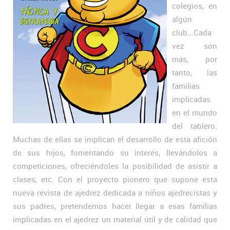
colegios, en
algún
club...Cada
vez son
más, por
tanto, las
familias
implicadas
en el mundo
del tablero.
Muchas de ellas se implican el desarrollo de esta afición
de sus hijos, fomentando su interés, llevándolos a
competiciones, ofreciéndoles la posibilidad de asistir a
clases, etc. Con el proyecto pionero que supone esta
nueva revista de ajedrez dedicada a niños ajedrecistas y
sus padres, pretendemos hacer llegar a esas familias
implicadas en el ajedrez un material útil y de calidad que