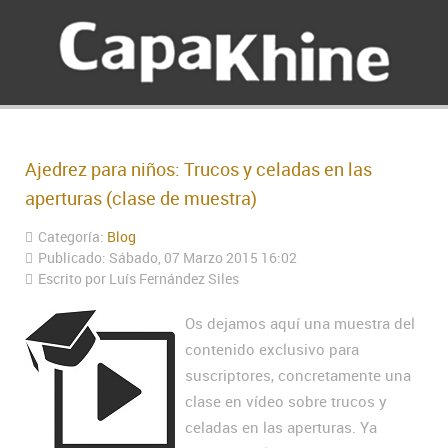
Ajedrez para niños: Trucos y celadas en las
aperturas (clase de muestra)
Categoría:
Blog
Publicado: Sábado, 07 Marzo 2015 16:02
Escrito por Luís Fernández Siles
Os dejamos aquí una muestra del
contenido exclusivo para
suscriptores, concretamente una
clase en vídeo sobre trucos y
celadas en las aperturas. Ya