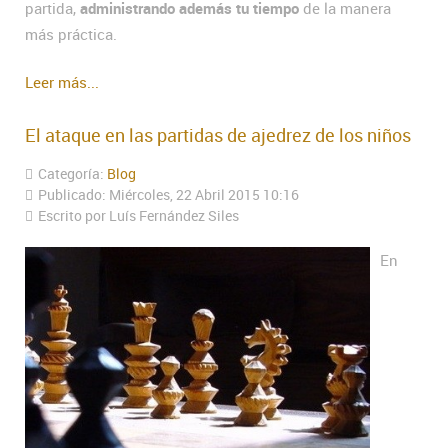
partida,
administrando además tu tiempo
de la manera
más práctica.
Leer más...
El ataque en las partidas de ajedrez de los niños
Categoría:
Blog
Publicado: Miércoles, 22 Abril 2015 10:16
Escrito por Luís Fernández Siles
En