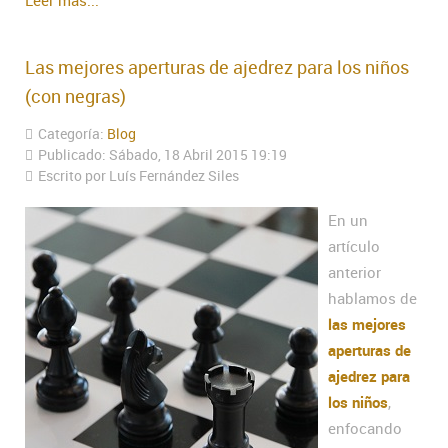
Las mejores aperturas de ajedrez para los niños
(con negras)
Categoría:
Blog
Publicado: Sábado, 18 Abril 2015 19:19
Escrito por Luís Fernández Siles
En un
artículo
anterior
hablamos de
las mejores
aperturas de
ajedrez para
los niños
,
enfocando