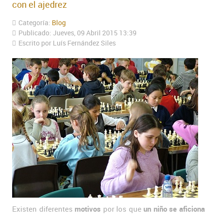
con el ajedrez
Categoría:
Blog
Publicado: Jueves, 09 Abril 2015 13:39
Escrito por Luís Fernández Siles
Existen diferentes
motivos
por los que
un niño se aficiona