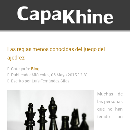
Las reglas menos conocidas del juego del
ajedrez
Categoría:
Blog
Publicado: Miércoles, 06 Mayo 2015 12:31
Escrito por Luís Fernández Siles
Muchas de
las personas
que no han
tenido un