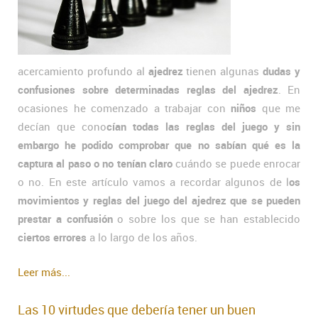
acercamiento profundo al
ajedrez
tienen algunas
dudas y
confusiones sobre determinadas reglas del ajedrez
. En
ocasiones he comenzado a trabajar con
niños
que me
decían que cono
cían todas las reglas del juego y sin
embargo he podido comprobar que no sabían qué es la
captura al paso o no tenían claro
cuándo se puede enrocar
o no. En este artículo vamos a recordar algunos de l
os
movimientos y reglas del juego del ajedrez que se pueden
prestar a confusión
o sobre los que se han establecido
ciertos errores
a lo largo de los años.
Leer más...
Las 10 virtudes que debería tener un buen