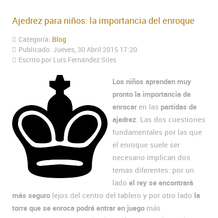
Ajedrez para niños: la importancia del enroque
Categoría:
Blog
Publicado: Jueves, 30 Abril 2015 17:20
Escrito por Luís Fernández Siles
Los niños aprenden muy
pronto la importancia de
enrocar
en las
partidas de
ajedrez
. Las dos cuestiones
fundamentales por las que
el enroque suele ser
necesario implican dos
temas diferentes: por un
lado
el rey se encontrará
más seguro
lejos del centro del tablero y por otro lado
la
torre que se enroca podrá entrar en juego
más