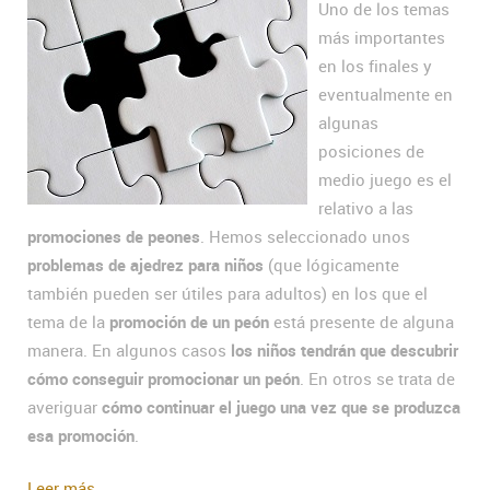
Uno de los temas
más importantes
en los finales y
eventualmente en
algunas
posiciones de
medio juego es el
relativo a las
promociones de peones
. Hemos seleccionado unos
problemas de ajedrez para niños
(que lógicamente
también pueden ser útiles para adultos) en los que el
tema de la
promoción de un peón
está presente de alguna
manera. En algunos casos
los niños tendrán que descubrir
cómo conseguir promocionar un peón
. En otros se trata de
averiguar
cómo continuar el juego una vez que se produzca
esa promoción
.
Leer más...