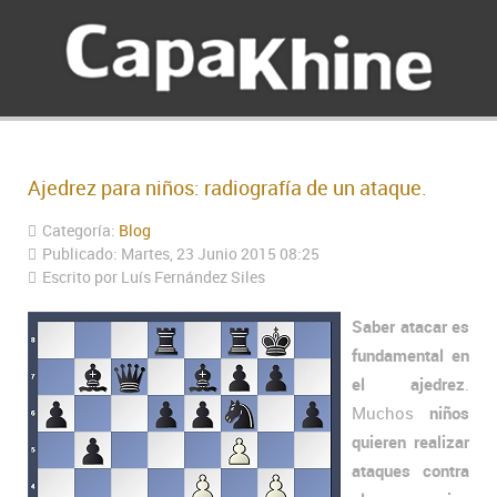
Ajedrez para niños: radiografía de un ataque.
Categoría:
Blog
Publicado: Martes, 23 Junio 2015 08:25
Escrito por Luís Fernández Siles
Saber atacar es
fundamental en
el ajedrez
.
Muchos
niños
quieren realizar
ataques contra