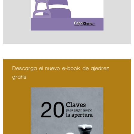
Descarga el nuevo e-book de ajedrez
gratis