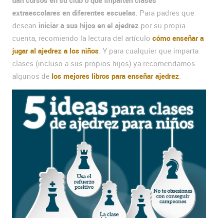
extraescolares en diferentes escuelas
. Para padres que
desean
iniciar a sus hijos en el ajedrez
por su propia
cuenta, recomiendo la lectura del artículo
cómo enseñar a
jugar al ajedrez a los niños
. Y para cualquier que imparta
clases (incluso a sus propios hijos) ya recomendamos
algunos de
los mejores libros para enseñar ajedrez
.