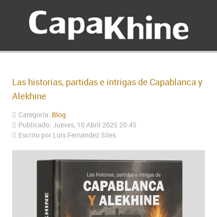
Las historias, partidas e intrigas de Capablanca y
Alekhine
Categoría:
Blog
Publicado: Jueves, 10 Abril 2025 20:45
Escrito por Luís Fernández Siles