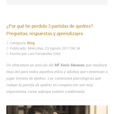
¿Por qué he perdido 3 partidas de ajedrez?
Preguntas, respuestas y aprendizajes
Categoría:
Blog
Publicado: Miércoles, 23 Agosto 2017 08:34
Escrito por Luís Fernández Siles
Os ofrecemos un articulo del
MF Kevin Meneses
que resultará
muy útil para todos aquellos niños y adultos que comienzan a
jugar torneos de ajedrez. Las cuestiones psicológicas que
rodean la partida de ajedrez en competición son muy
importantes, como subraya nuestro colaborador.