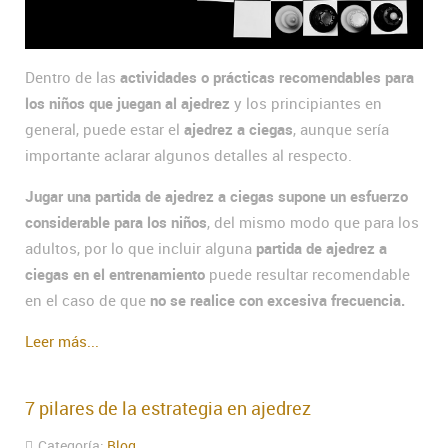
Dentro de las
actividades o prácticas recomendables para
los niños que juegan al ajedrez
y los principiantes en
general, puede estar el
ajedrez a ciegas
, aunque sería
importante aclarar algunos detalles al respecto.
Jugar una partida de ajedrez a ciegas supone un esfuerzo
considerable para los niños
, del mismo modo que para los
adultos, por lo que incluir alguna
partida de ajedrez a
ciegas en el entrenamiento
puede resultar recomendable
en el caso de que
no se realice con excesiva frecuencia.
Leer más...
7 pilares de la estrategia en ajedrez
Categoría:
Blog