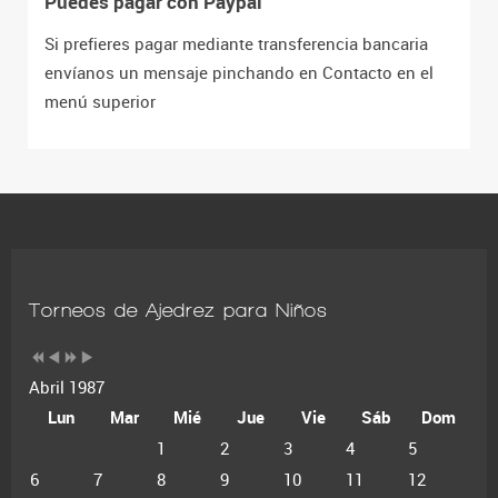
Puedes pagar con Paypal
Si prefieres pagar mediante transferencia bancaria
envíanos un mensaje pinchando en Contacto en el
menú superior
Torneos de Ajedrez para Niños
Abril 1987
Lun
Mar
Mié
Jue
Vie
Sáb
Dom
1
2
3
4
5
6
7
8
9
10
11
12