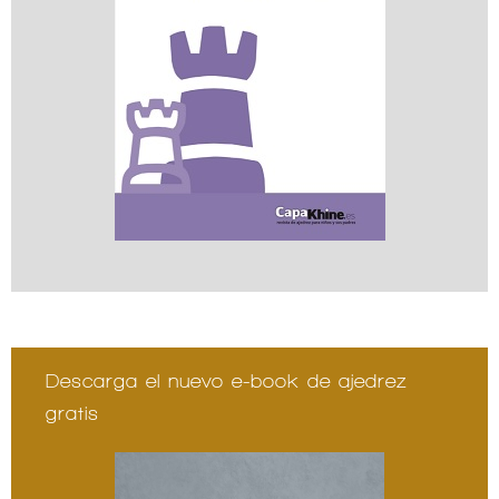
Descarga el nuevo e-book de ajedrez
gratis