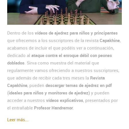
Dentro de los
vídeos de ajedrez para niños y principantes
que ofrecemos a los suscriptores de la revista
Capakhine
,
acabamos de incluir el que podéis ver a continuación,
dedicado al
ataque contra el enroque débil con peones
doblados
. Sirva como muestra del material que
regularmente vamos ofreciendo a nuestros suscriptores,
que además de recibir cada tres meses la
Revista
Capakhine
, pueden
descargar temas de ajedrez en pdf
(
ideales para niños y monitores de ajedrez)
y pueden
acceder a nuestros
vídeos explicativos
, presentados por
el entrañable
Profesor Handremor
.
Leer más...