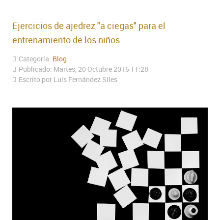
Ejercicios de ajedrez "a ciegas" para el
entrenamiento de los niños
Categoría:
Blog
Publicado: Martes, 20 Octubre 2015 11:28
Escrito por Luís Fernández Siles