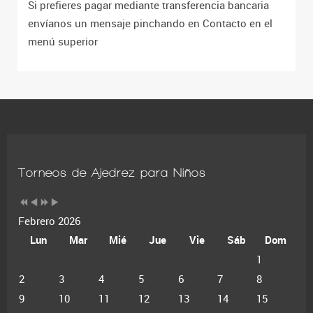
Si prefieres pagar mediante transferencia bancaria
envíanos un mensaje pinchando en Contacto en el
menú superior
Torneos de Ajedrez para Niños
Febrero 2026
Lun
Mar
Mié
Jue
Vie
Sáb
Dom
1
2
3
4
5
6
7
8
9
10
11
12
13
14
15