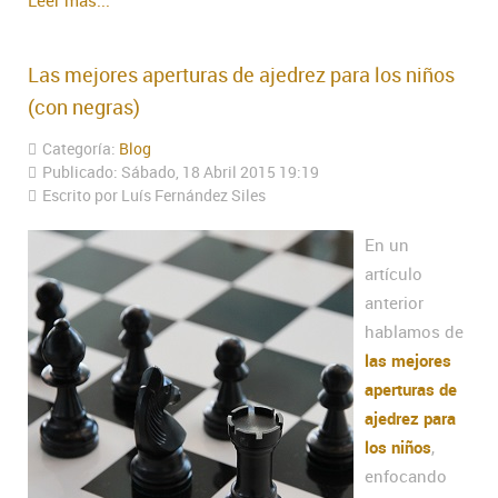
Las mejores aperturas de ajedrez para los niños
(con negras)
Categoría:
Blog
Publicado: Sábado, 18 Abril 2015 19:19
Escrito por Luís Fernández Siles
En un
artículo
anterior
hablamos de
las mejores
aperturas de
ajedrez para
los niños
,
enfocando