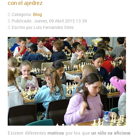
con el ajedrez
Categoría:
Blog
Publicado: Jueves, 09 Abril 2015 13:39
Escrito por Luís Fernández Siles
Existen diferentes
motivos
por los que
un niño se aficiona