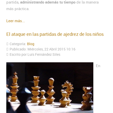
partida,
administrando además tu tiempo
de la manera
más práctica.
Leer más...
El ataque en las partidas de ajedrez de los niños
Categoría:
Blog
Publicado: Miércoles, 22 Abril 2015 10:16
Escrito por Luís Fernández Siles
En