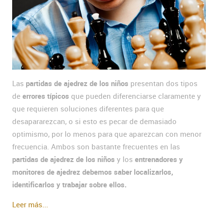
Las
partidas de ajedrez de los niños
presentan dos tipos
de
errores típicos
que pueden diferenciarse claramente y
que requieren soluciones diferentes para que
desapararezcan, o si esto es pecar de demasiado
optimismo, por lo menos para que aparezcan con menor
frecuencia. Ambos son bastante frecuentes en las
partidas de ajedrez de los niños
y los
entrenadores y
monitores de ajedrez debemos saber localizarlos,
identificarlos y trabajar sobre ellos.
Leer más...