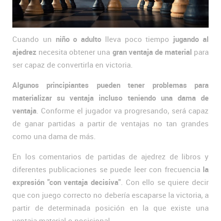
Cuando un
niño o adulto
lleva poco tiempo
jugando al
ajedrez
necesita obtener una
gran ventaja de material
para
ser capaz de convertirla en victoria.
Algunos principiantes pueden tener problemas para
materializar su ventaja incluso teniendo una dama de
ventaja
. Conforme el jugador va progresando, será capaz
de ganar partidas a partir de ventajas no tan grandes
como una dama de más.
En los comentarios de partidas de ajedrez de libros y
diferentes publicaciones se puede leer con frecuencia
la
expresión "con ventaja decisiva"
. Con ello se quiere decir
que con juego correcto no debería escaparse la victoria, a
partir de determinada posición en la que existe una
ventaja material o posicional.